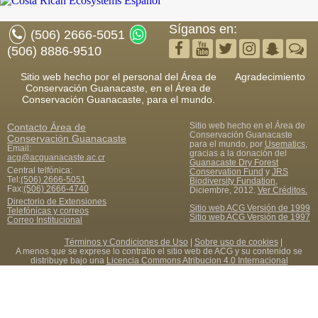
Síganos en:
(506) 2666-5051
(506) 8886-9510
Sitio web hecho por el personal del Área de
Agradecimiento
Conservación Guanacaste, en el Área de
Conservación Guanacaste, para el mundo.
Sitio web hecho en el Área de
Contacto
Área de
Conservación Guanacaste
Conservación Guanacaste
para el mundo, por
Usematics
,
Email:
gracias a la donación del
acg@acguanacaste.ac.cr
Guanacaste Dry Forest
Central telfónica:
Conservation Fund
y
JRS
Tel:
(506) 2666-5051
Biodiversity Fundation
,
Fax
:
(506) 2666-4740
Diciembre, 2012.
Ver Créditos.
Directorio de Extensiones
Sitio web ACG Versión de 1999
Telefónicas y correos
Sitio web ACG Versión de 1997
Correo Institucional
Términos y Condiciones de Uso
|
Sobre uso de cookies
|
A menos que se exprese lo contratio el sitio web de ACG y su contenido se
distribuye bajo una
Licencia Commons Atribucion 4.0 Internacional