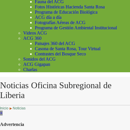
Fauna del ACG
Fotos Históricas Hacienda Santa Rosa
Programa de Educación Biológica
ACG día a día
Fotografías Aéreas de ACG
Programa de Gestión Ambiental Institucional
Videos ACG
ACG 360
Paisajes 360 del ACG
Casona de Santa Rosa, Tour Virtual
Contrastes del Bosque Seco
Sonidos del ACG
ACG Gigapan
Charlas
Noticias Oficina Subregional de
Liberia
Inicio
Noticias
▶
×
Advertencia