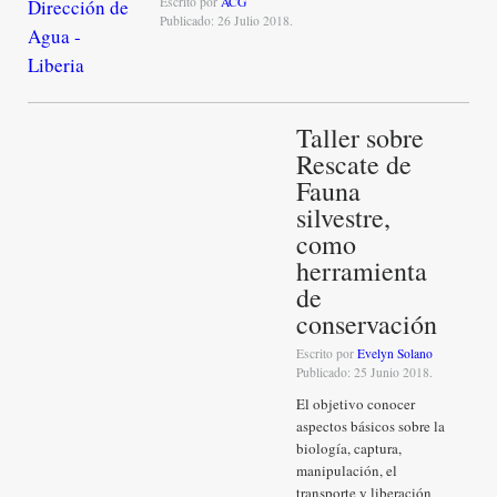
Escrito por
ACG
Publicado: 26 Julio 2018.
Taller sobre
Rescate de
Fauna
silvestre,
como
herramienta
de
conservación
Escrito por
Evelyn Solano
Publicado: 25 Junio 2018.
El objetivo conocer
aspectos básicos sobre la
biología, captura,
manipulación, el
transporte y liberación