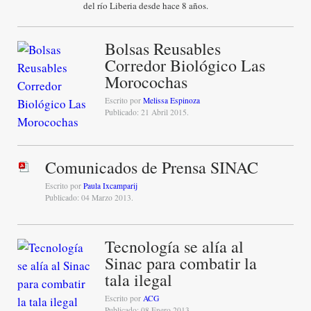
del río Liberia desde hace 8 años.
Bolsas Reusables
Corredor Biológico Las
Morocochas
Escrito por
Melissa Espinoza
Publicado: 21 Abril 2015.
Comunicados de Prensa SINAC
Escrito por
Paula Ixcamparij
Publicado: 04 Marzo 2013.
Tecnología se alía al
Sinac para combatir la
tala ilegal
Escrito por
ACG
Publicado: 08 Enero 2013.