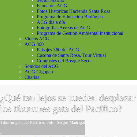
Sector Marino
Fauna del ACG
Fotos Históricas Hacienda Santa Rosa
Programa de Educación Biológica
ACG día a día
Fotografías Aéreas de ACG
Programa de Gestión Ambiental Institucional
Videos ACG
ACG 360
Paisajes 360 del ACG
Casona de Santa Rosa, Tour Virtual
Contrastes del Bosque Seco
Sonidos del ACG
ACG Gigapan
Charlas
¿Qué tan lejos se pueden desplazar
los tiburones gata del Pacífico?
Tiburón gata del Pacífico, Foto: Sergio Madrigal
.