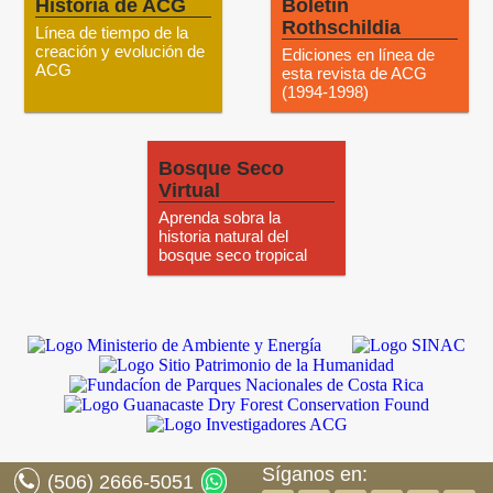
Historia de ACG
Boletín
Rothschildia
Línea de tiempo de la
creación y evolución de
Ediciones en línea de
ACG
esta revista de ACG
(1994-1998)
Bosque Seco
Virtual
Aprenda sobra la
historia natural del
bosque seco tropical
Síganos en:
(506) 2666-5051