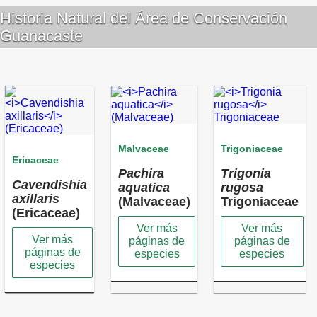
Historia Natural del Área de Conservación
Guanacaste
Malvaceae
Trigoniaceae
Ericaceae
Pachira
Trigonia
Cavendishia
aquatica
rugosa
axillaris
(Malvaceae)
Trigoniaceae
(Ericaceae)
Ver más
Ver más
Ver más
páginas de
páginas de
páginas de
especies
especies
especies