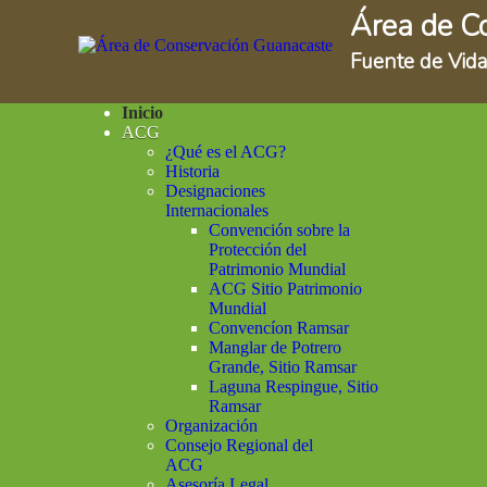
Área de C
Fuente de Vida
Inicio
ACG
¿Qué es el ACG?
Historia
Designaciones
Internacionales
Convención sobre la
Protección del
Patrimonio Mundial
ACG Sitio Patrimonio
Mundial
Convencíon Ramsar
Manglar de Potrero
Grande, Sitio Ramsar
Laguna Respingue, Sitio
Ramsar
Organización
Consejo Regional del
ACG
Asesoría Legal