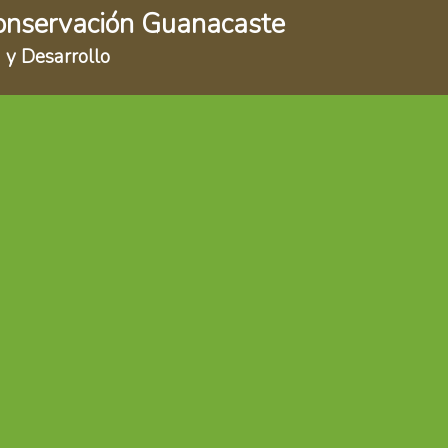
onservación Guanacaste
 y Desarrollo