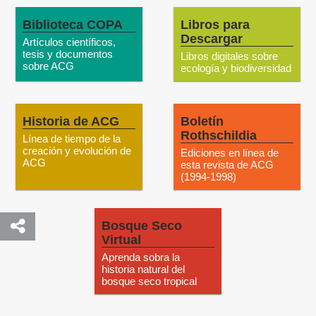
Biblioteca COPA
Libros para
Descargar
Artículos científicos,
tesis y documentos
Libros digitales sobre
sobre ACG
ecología y biodiversidad
Historia de ACG
Boletín
Rothschildia
Línea de tiempo de la
creación y evolución de
Ediciones en línea de
ACG
esta revista de ACG
(1994-1998)
Bosque Seco
Virtual
Aprenda sobra la
historia natural del
bosque seco tropical