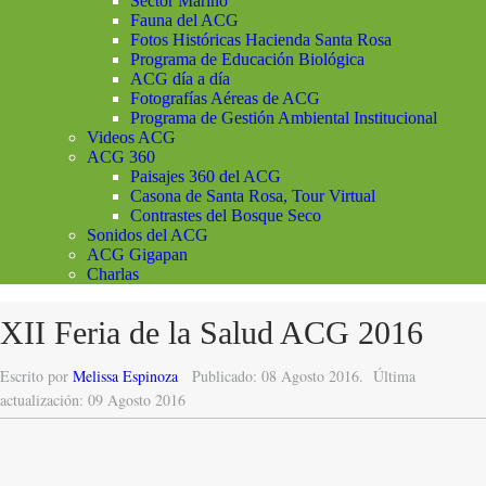
Sector Marino
Fauna del ACG
Fotos Históricas Hacienda Santa Rosa
Programa de Educación Biológica
ACG día a día
Fotografías Aéreas de ACG
Programa de Gestión Ambiental Institucional
Videos ACG
ACG 360
Paisajes 360 del ACG
Casona de Santa Rosa, Tour Virtual
Contrastes del Bosque Seco
Sonidos del ACG
ACG Gigapan
Charlas
XII Feria de la Salud ACG 2016
Escrito por
Melissa Espinoza
Publicado: 08 Agosto 2016.
Última
actualización: 09 Agosto 2016