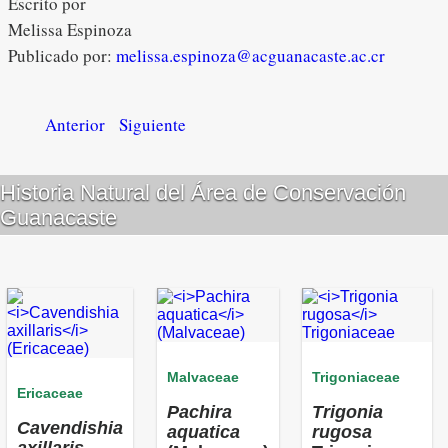
Escrito por
Melissa Espinoza
Publicado por:
melissa.espinoza@acguanacaste.ac.cr
Anterior
Siguiente
Historia Natural del Área de Conservación
Guanacaste
Malvaceae
Trigoniaceae
Ericaceae
Pachira
Trigonia
Cavendishia
aquatica
rugosa