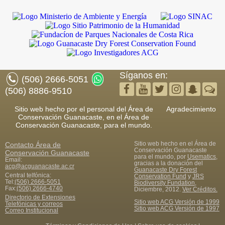
Síganos en:
(506) 2666-5051
(506) 8886-9510
Sitio web hecho por el personal del Área de
Agradecimiento
Conservación Guanacaste, en el Área de
Conservación Guanacaste, para el mundo.
Sitio web hecho en el Área de
Contacto
Área de
Conservación Guanacaste
Conservación Guanacaste
para el mundo, por
Usematics
,
Email:
gracias a la donación del
acg@acguanacaste.ac.cr
Guanacaste Dry Forest
Central telfónica:
Conservation Fund
y
JRS
Tel:
(506) 2666-5051
Biodiversity Fundation
,
Fax
:
(506) 2666-4740
Diciembre, 2012.
Ver Créditos.
Directorio de Extensiones
Sitio web ACG Versión de 1999
Telefónicas y correos
Sitio web ACG Versión de 1997
Correo Institucional