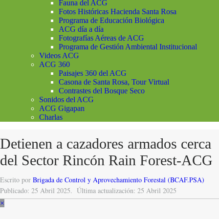
Fauna del ACG
Fotos Históricas Hacienda Santa Rosa
Programa de Educación Biológica
ACG día a día
Fotografías Aéreas de ACG
Programa de Gestión Ambiental Institucional
Videos ACG
ACG 360
Paisajes 360 del ACG
Casona de Santa Rosa, Tour Virtual
Contrastes del Bosque Seco
Sonidos del ACG
ACG Gigapan
Charlas
Detienen a cazadores armados cerca
del Sector Rincón Rain Forest-ACG
Escrito por
Brigada de Control y Aprovechamiento Forestal (BCAF.PSA)
Publicado: 25 Abril 2025.
Última actualización: 25 Abril 2025
×