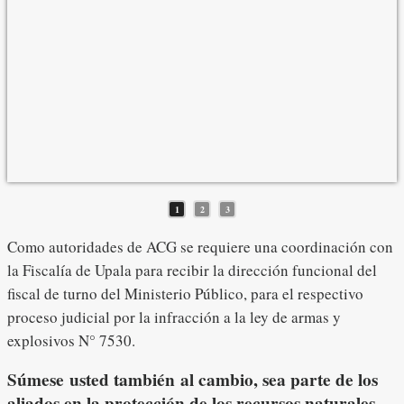
Decomiso de armas y equipo para
Decomiso de armas y equipo para
Decomiso de armas y equipo para
cacería
cacería
cacería
16 de abril 2025 foto: Brigada de Control y Aprovechamiento Forestal
16 de abril 2025 foto: Brigada de Control y Aprovechamiento Forestal
16 de abril 2025 foto: Brigada de Control y Aprovechamiento Forestal
(BCAF.PSA)
(BCAF.PSA)
(BCAF.PSA)
1
2
3
Como autoridades de ACG se requiere una coordinación con
la Fiscalía de Upala para recibir la dirección funcional del
fiscal de turno del Ministerio Público, para el respectivo
proceso judicial por la infracción a la ley de armas y
explosivos N° 7530.
Súmese usted también al cambio, sea parte de los
aliados en la protección de los recursos naturales