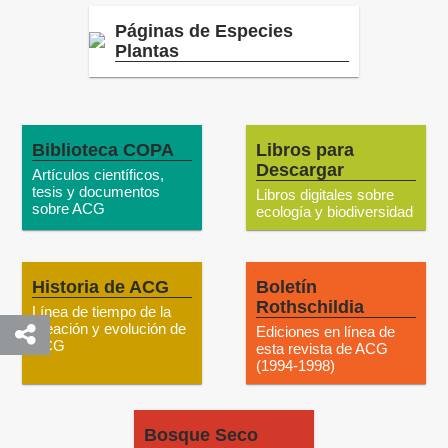
Páginas de Especies
Plantas
Biblioteca COPA
Libros para
Descargar
Artículos científicos,
tesis y documentos
Libros digitales sobre
sobre ACG
ecología y biodiversidad
Historia de ACG
Boletín
Rothschildia
Línea de tiempo de la
creación y evolución de
Ediciones en línea de
ACG
esta revista de ACG
(1994-1998)
Bosque Seco