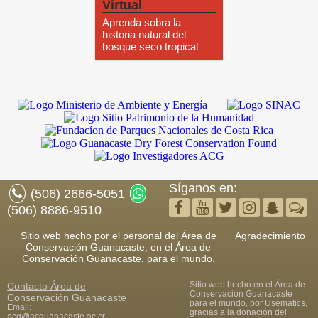
Virtual
Aprenda sobra la
historia natural del
bosque seco tropical
Síganos en:
(506) 2666-5051
(506) 8886-9510
Sitio web hecho por el personal del Área de
Agradecimiento
Conservación Guanacaste, en el Área de
Conservación Guanacaste, para el mundo.
Sitio web hecho en el Área de
Contacto
Área de
Conservación Guanacaste
Conservación Guanacaste
para el mundo, por
Usematics
,
Email:
gracias a la donación del
acg@acguanacaste.ac.cr