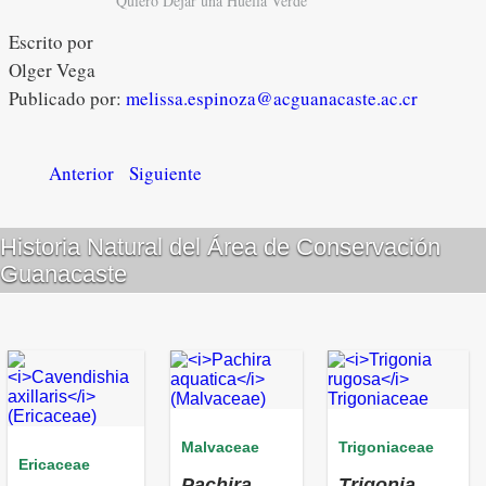
Quiero Dejar una Huella Verde
Escrito por
Olger Vega
Publicado por:
melissa.espinoza@acguanacaste.ac.cr
Anterior
Siguiente
Historia Natural del Área de Conservación
Guanacaste
Malvaceae
Trigoniaceae
Ericaceae
Pachira
Trigonia