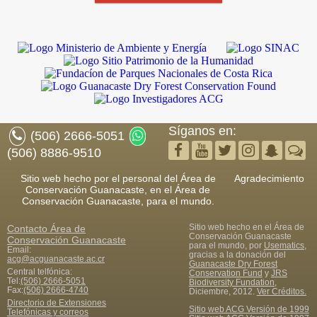
Síganos en:
(506) 2666-5051
(506) 8886-9510
Sitio web hecho por el personal del Área de
Agradecimiento
Conservación Guanacaste, en el Área de
Conservación Guanacaste, para el mundo.
Sitio web hecho en el Área de
Contacto
Área de
Conservación Guanacaste
Conservación Guanacaste
para el mundo, por
Usematics
,
Email:
gracias a la donación del
acg@acguanacaste.ac.cr
Guanacaste Dry Forest
Central telfónica:
Conservation Fund
y
JRS
Tel:
(506) 2666-5051
Biodiversity Fundation
,
Fax
:
(506) 2666-4740
Diciembre, 2012.
Ver Créditos.
Directorio de Extensiones
Sitio web ACG Versión de 1999
Telefónicas y correos