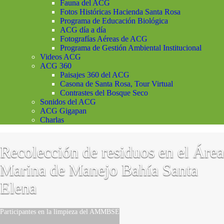
Fauna del ACG
Fotos Históricas Hacienda Santa Rosa
Programa de Educación Biológica
ACG día a día
Fotografías Aéreas de ACG
Programa de Gestión Ambiental Institucional
Videos ACG
ACG 360
Paisajes 360 del ACG
Casona de Santa Rosa, Tour Virtual
Contrastes del Bosque Seco
Sonidos del ACG
ACG Gigapan
Charlas
Recolección de residuos en el Área
Marina de Manejo Bahía Santa
Elena
Participantes en la limpieza del AMMBSE