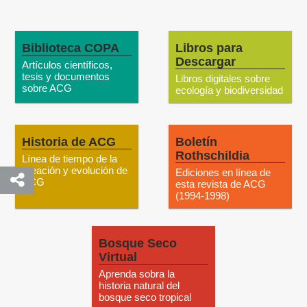
Biblioteca COPA
Libros para
Descargar
Artículos científicos,
tesis y documentos
Libros digitales sobre
sobre ACG
ecología y biodiversidad
Historia de ACG
Boletín
Rothschildia
Línea de tiempo de la
creación y evolución de
Ediciones en línea de
ACG
esta revista de ACG
(1994-1998)
Bosque Seco
Virtual
Aprenda sobra la
historia natural del
bosque seco tropical