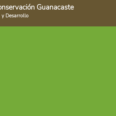
onservación Guanacaste
 y Desarrollo