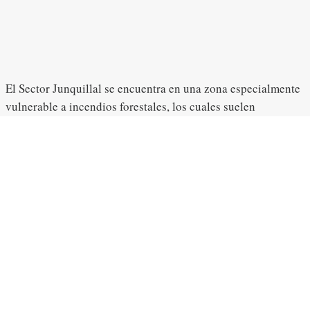
El Sector Junquillal se encuentra en una zona especialmente
vulnerable a incendios forestales, los cuales suelen
originarse en propiedades vecinas y, debido a las
condiciones climáticas como altas temperaturas y fuertes
vientos, terminan propagándose hacia el área protegida. Esta
situación ha generado incendios recurrentes en zonas de
difícil acceso, afectando áreas que habían logrado
regenerarse de manera natural durante años y provocando la
pérdida de ese valioso proceso ecológico.
Por esta razón, la entrega de estos equipos representa un
apoyo fundamental para la prevención y el combate de
incendios forestales. Gracias a esta donación, se logró