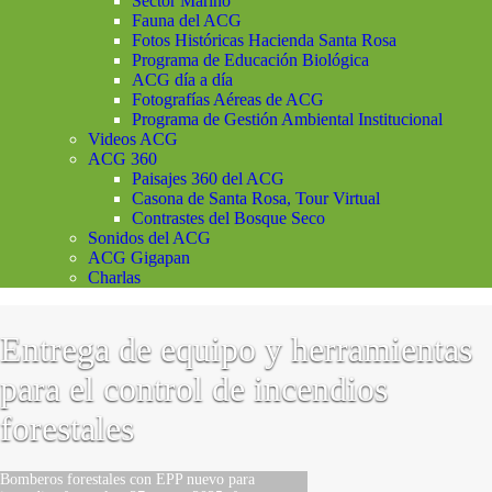
Sector Marino
Fauna del ACG
Fotos Históricas Hacienda Santa Rosa
Programa de Educación Biológica
ACG día a día
Fotografías Aéreas de ACG
Programa de Gestión Ambiental Institucional
Videos ACG
ACG 360
Paisajes 360 del ACG
Casona de Santa Rosa, Tour Virtual
Contrastes del Bosque Seco
Sonidos del ACG
ACG Gigapan
Charlas
Entrega de equipo y herramientas
para el control de incendios
forestales
Bomberos forestales con EPP nuevo para