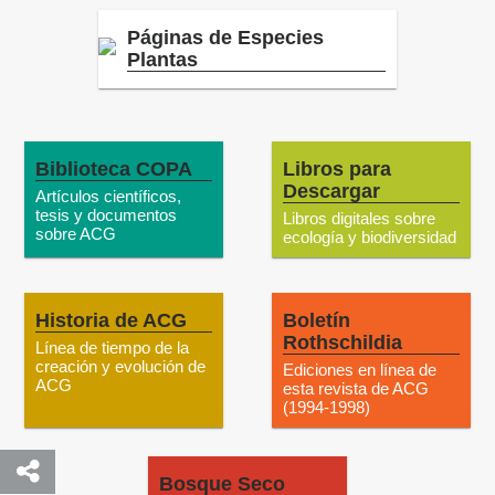
Páginas de Especies
Plantas
Biblioteca COPA
Libros para
Descargar
Artículos científicos,
tesis y documentos
Libros digitales sobre
sobre ACG
ecología y biodiversidad
Historia de ACG
Boletín
Rothschildia
Línea de tiempo de la
creación y evolución de
Ediciones en línea de
ACG
esta revista de ACG
(1994-1998)
Bosque Seco