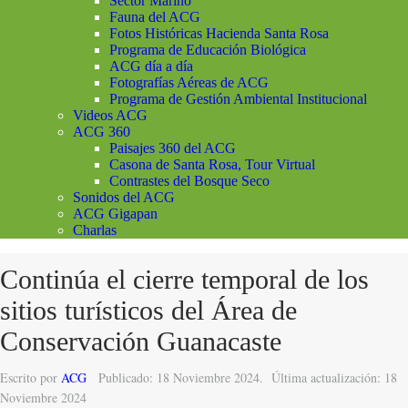
Sector Marino
Fauna del ACG
Fotos Históricas Hacienda Santa Rosa
Programa de Educación Biológica
ACG día a día
Fotografías Aéreas de ACG
Programa de Gestión Ambiental Institucional
Videos ACG
ACG 360
Paisajes 360 del ACG
Casona de Santa Rosa, Tour Virtual
Contrastes del Bosque Seco
Sonidos del ACG
ACG Gigapan
Charlas
Continúa el cierre temporal de los
sitios turísticos del Área de
Conservación Guanacaste
Escrito por
ACG
Publicado: 18 Noviembre 2024.
Última actualización: 18
Noviembre 2024