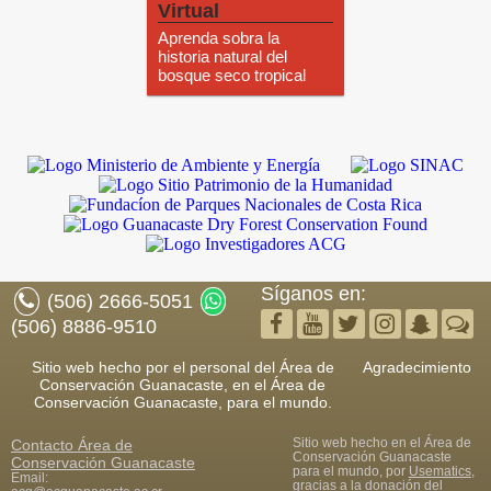
Virtual
Aprenda sobra la
historia natural del
bosque seco tropical
Síganos en:
(506) 2666-5051
(506) 8886-9510
Sitio web hecho por el personal del Área de
Agradecimiento
Conservación Guanacaste, en el Área de
Conservación Guanacaste, para el mundo.
Sitio web hecho en el Área de
Contacto
Área de
Conservación Guanacaste
Conservación Guanacaste
para el mundo, por
Usematics
,
Email:
gracias a la donación del