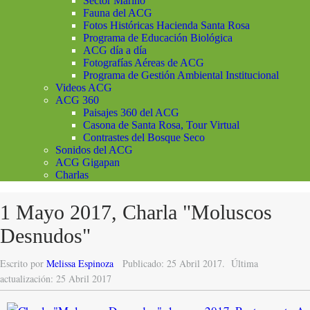
Sector Marino
Fauna del ACG
Fotos Históricas Hacienda Santa Rosa
Programa de Educación Biológica
ACG día a día
Fotografías Aéreas de ACG
Programa de Gestión Ambiental Institucional
Videos ACG
ACG 360
Paisajes 360 del ACG
Casona de Santa Rosa, Tour Virtual
Contrastes del Bosque Seco
Sonidos del ACG
ACG Gigapan
Charlas
1 Mayo 2017, Charla "Moluscos
Desnudos"
Escrito por
Melissa Espinoza
Publicado: 25 Abril 2017.
Última
actualización: 25 Abril 2017