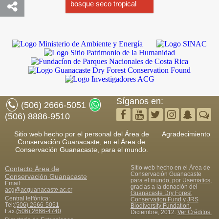
bosque seco tropical
Síganos en:
(506) 2666-5051
(506) 8886-9510
Sitio web hecho por el personal del Área de
Agradecimiento
Conservación Guanacaste, en el Área de
Conservación Guanacaste, para el mundo.
Sitio web hecho en el Área de
Contacto
Área de
Conservación Guanacaste
Conservación Guanacaste
para el mundo, por
Usematics
,
Email:
gracias a la donación del
acg@acguanacaste.ac.cr
Guanacaste Dry Forest
Central telfónica:
Conservation Fund
y
JRS
Tel:
(506) 2666-5051
Biodiversity Fundation
,
Fax
:
(506) 2666-4740
Diciembre, 2012.
Ver Créditos.