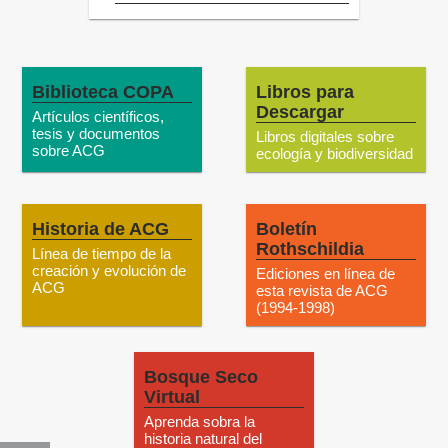
Biblioteca COPA
Libros para
Descargar
Artículos científicos,
tesis y documentos
Libros digitales sobre
sobre ACG
ecología y biodiversidad
Historia de ACG
Boletín
Rothschildia
Línea de tiempo de la
creación y evolución de
Ediciones en línea de
ACG
esta revista de ACG
(1994-1998)
Bosque Seco
Virtual
Aprenda sobra la
historia natural del