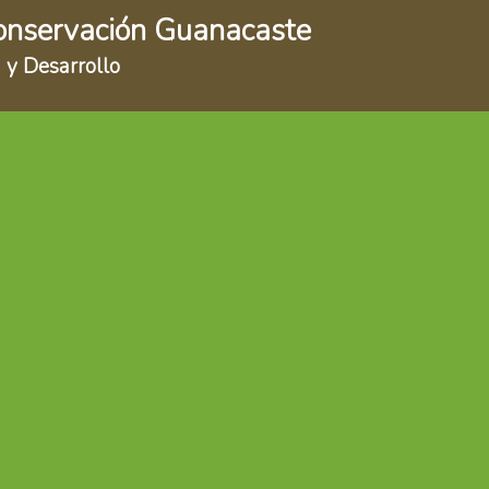
onservación Guanacaste
 y Desarrollo