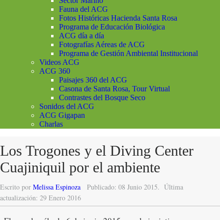
Sector Marino
Fauna del ACG
Fotos Históricas Hacienda Santa Rosa
Programa de Educación Biológica
ACG día a día
Fotografías Aéreas de ACG
Programa de Gestión Ambiental Institucional
Videos ACG
ACG 360
Paisajes 360 del ACG
Casona de Santa Rosa, Tour Virtual
Contrastes del Bosque Seco
Sonidos del ACG
ACG Gigapan
Charlas
Los Trogones y el Diving Center
Cuajiniquil por el ambiente
Escrito por
Melissa Espinoza
Publicado: 08 Junio 2015.
Última
actualización: 29 Enero 2016