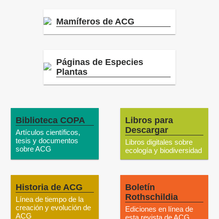
Mamíferos de ACG
Páginas de Especies
Plantas
Biblioteca COPA
Libros para
Descargar
Artículos científicos,
tesis y documentos
Libros digitales sobre
sobre ACG
ecología y biodiversidad
Historia de ACG
Boletín
Rothschildia
Línea de tiempo de la
creación y evolución de
Ediciones en línea de
ACG
esta revista de ACG