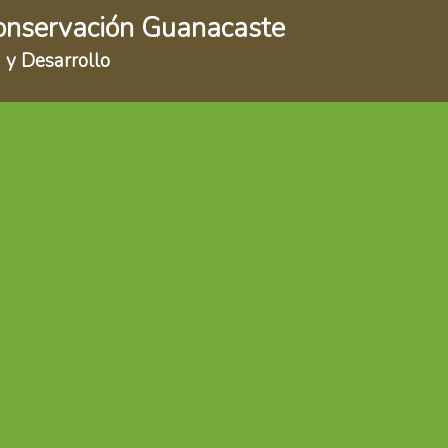
onservación Guanacaste
 y Desarrollo