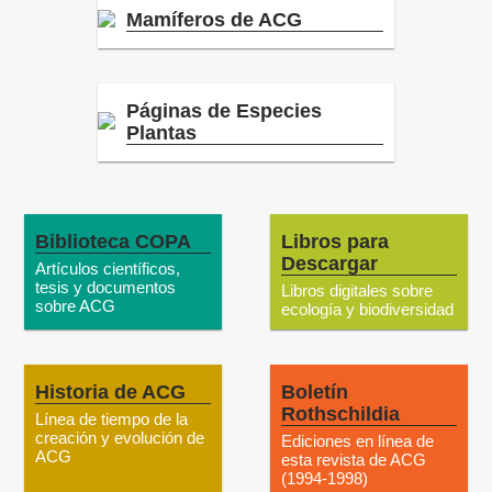
Mamíferos de ACG
Páginas de Especies
Plantas
Biblioteca COPA
Libros para
Descargar
Artículos científicos,
tesis y documentos
Libros digitales sobre
sobre ACG
ecología y biodiversidad
Historia de ACG
Boletín
Rothschildia
Línea de tiempo de la
creación y evolución de
Ediciones en línea de
ACG
esta revista de ACG
(1994-1998)