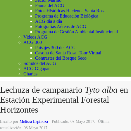
Sector Marino
Fauna del ACG
Fotos Históricas Hacienda Santa Rosa
Programa de Educación Biológica
ACG día a día
Fotografías Aéreas de ACG
Programa de Gestión Ambiental Institucional
Videos ACG
ACG 360
Paisajes 360 del ACG
Casona de Santa Rosa, Tour Virtual
Contrastes del Bosque Seco
Sonidos del ACG
ACG Gigapan
Charlas
Lechuza de campanario
Tyto alba
en
Estación Experimental Forestal
Horizontes
Escrito por
Melissa Espinoza
Publicado: 08 Mayo 2017.
Última
actualización: 08 Mayo 2017