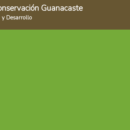
onservación Guanacaste
 y Desarrollo