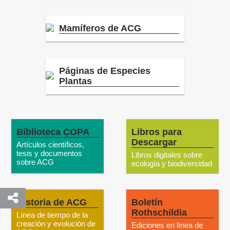
Mamíferos de ACG
Páginas de Especies
Plantas
Biblioteca COPA
Libros para
Descargar
Artículos científicos,
tesis y documentos
Libros digitales sobre
sobre ACG
ecología y biodiversidad
Historia de ACG
Boletín
Rothschildia
Línea de tiempo de la
creación y evolución de
Ediciones en línea de