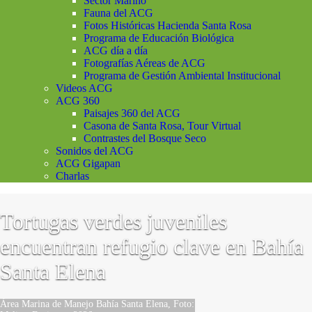
Sector Marino
Fauna del ACG
Fotos Históricas Hacienda Santa Rosa
Programa de Educación Biológica
ACG día a día
Fotografías Aéreas de ACG
Programa de Gestión Ambiental Institucional
Videos ACG
ACG 360
Paisajes 360 del ACG
Casona de Santa Rosa, Tour Virtual
Contrastes del Bosque Seco
Sonidos del ACG
ACG Gigapan
Charlas
Tortugas verdes juveniles
encuentran refugio clave en Bahía
Santa Elena
Área Marina de Manejo Bahía Santa Elena, Foto: