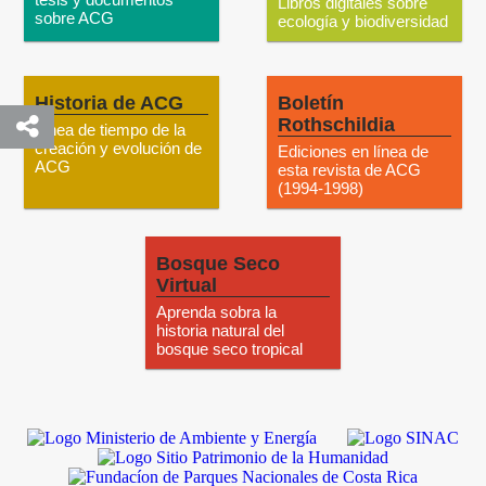
Libros digitales sobre
sobre ACG
ecología y biodiversidad
Historia de ACG
Boletín
Rothschildia
Línea de tiempo de la
creación y evolución de
Ediciones en línea de
ACG
esta revista de ACG
(1994-1998)
Bosque Seco
Virtual
Aprenda sobra la
historia natural del
bosque seco tropical