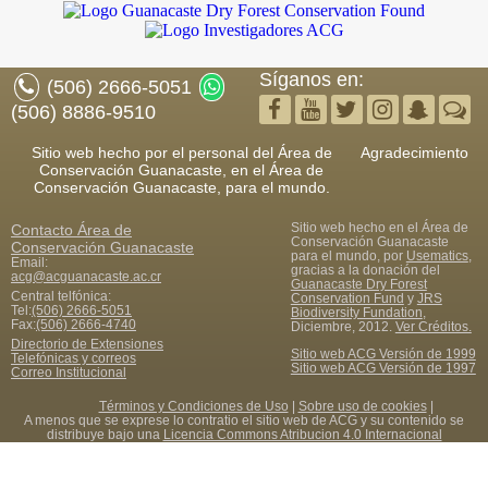
Síganos en:
(506) 2666-5051
(506) 8886-9510
Sitio web hecho por el personal del Área de
Agradecimiento
Conservación Guanacaste, en el Área de
Conservación Guanacaste, para el mundo.
Sitio web hecho en el Área de
Contacto
Área de
Conservación Guanacaste
Conservación Guanacaste
para el mundo, por
Usematics
,
Email:
gracias a la donación del
acg@acguanacaste.ac.cr
Guanacaste Dry Forest
Central telfónica:
Conservation Fund
y
JRS
Tel:
(506) 2666-5051
Biodiversity Fundation
,
Fax
:
(506) 2666-4740
Diciembre, 2012.
Ver Créditos.
Directorio de Extensiones
Sitio web ACG Versión de 1999
Telefónicas y correos
Sitio web ACG Versión de 1997
Correo Institucional
Términos y Condiciones de Uso
|
Sobre uso de cookies
|
A menos que se exprese lo contratio el sitio web de ACG y su contenido se
distribuye bajo una
Licencia Commons Atribucion 4.0 Internacional