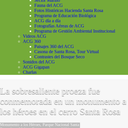
Sector Marino
Fauna del ACG
Fotos Históricas Hacienda Santa Rosa
Programa de Educación Biológica
ACG día a día
Fotografías Aéreas de ACG
Programa de Gestión Ambiental Institucional
Videos ACG
ACG 360
Paisajes 360 del ACG
Casona de Santa Rosa, Tour Virtual
Contrastes del Bosque Seco
Sonidos del ACG
ACG Gigapan
Charlas
La sobresaliente proeza fue
conmemorada en un monumento a
los héroes en el cerro Santa Rosa
Monumento a los Héroes, Parque Nacional Santa