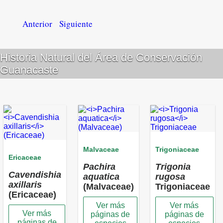
Anterior
Siguiente
Historia Natural del Área de Conservación
Guanacaste
Malvaceae
Trigoniaceae
Ericaceae
Pachira
Trigonia
Cavendishia
aquatica
rugosa
axillaris
(Malvaceae)
Trigoniaceae
(Ericaceae)
Ver más
Ver más
Ver más
páginas de
páginas de
páginas de