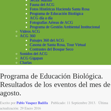
Sector Marino
Fauna del ACG
Fotos Históricas Hacienda Santa Rosa
Programa de Educación Biológica
ACG día a día
Fotografías Aéreas de ACG
Programa de Gestión Ambiental Institucional
Videos ACG
ACG 360
Paisajes 360 del ACG
Casona de Santa Rosa, Tour Virtual
Contrastes del Bosque Seco
Sonidos del ACG
ACG Gigapan
Charlas
Programa de Educación Biológica.
Resultados de los eventos del mes de
agosto.
Escrito por
Pablo Vasquez Badilla
Publicado: 11 Septiembre 2013.
Última
actualización: 29 Enero 2016