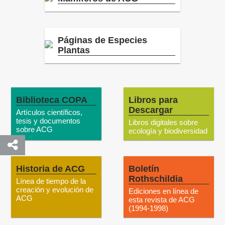
Páginas de Especies
Plantas
Biblioteca COPA
Libros para
Descargar
Artículos científicos,
tesis y documentos
Libros digitales sobre
sobre ACG
ecología y biodiversidad
Historia de ACG
Boletín
Rothschildia
Línea de tiempo de la
creación y evolución de
Ediciones en línea de
ACG
esta revista de ACG
(1994-1998)