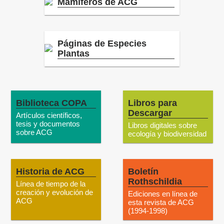
Mamíferos de ACG
Páginas de Especies
Plantas
Biblioteca COPA
Libros para
Descargar
Artículos científicos,
tesis y documentos
Libros digitales sobre
sobre ACG
ecología y biodiversidad
Historia de ACG
Boletín
Rothschildia
Línea de tiempo de la
creación y evolución de
Ediciones en línea de
ACG
esta revista de ACG
(1994-1998)