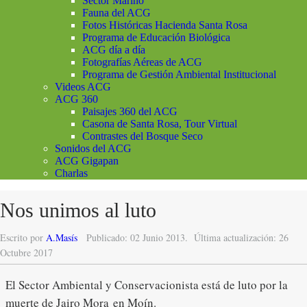
Sector Marino
Fauna del ACG
Fotos Históricas Hacienda Santa Rosa
Programa de Educación Biológica
ACG día a día
Fotografías Aéreas de ACG
Programa de Gestión Ambiental Institucional
Videos ACG
ACG 360
Paisajes 360 del ACG
Casona de Santa Rosa, Tour Virtual
Contrastes del Bosque Seco
Sonidos del ACG
ACG Gigapan
Charlas
Nos unimos al luto
Escrito por
A.Masís
Publicado: 02 Junio 2013.
Última actualización: 26
Octubre 2017
El Sector Ambiental y Conservacionista está de luto por la
muerte de Jairo Mora en Moín.