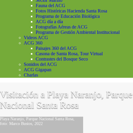
Sector Marino
Fauna del ACG
Fotos Históricas Hacienda Santa Rosa
Programa de Educación Biológica
ACG día a día
Fotografías Aéreas de ACG
Programa de Gestión Ambiental Institucional
Videos ACG
ACG 360
Paisajes 360 del ACG
Casona de Santa Rosa, Tour Virtual
Contrastes del Bosque Seco
Sonidos del ACG
ACG Gigapan
Charlas
Visitación a Playa Naranjo, Parque
Nacional Santa Rosa
Playa Naranjo, Parque Nacional Santa Rosa,
foto: Marco Bustos, 2022