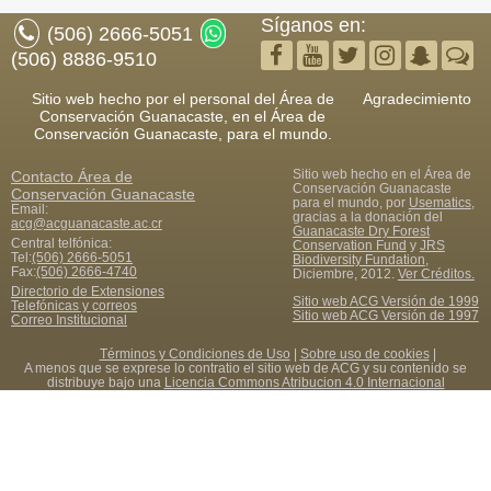
Síganos en:
(506) 2666-5051
(506) 8886-9510
Sitio web hecho por el personal del Área de
Agradecimiento
Conservación Guanacaste, en el Área de
Conservación Guanacaste, para el mundo.
Sitio web hecho en el Área de
Contacto
Área de
Conservación Guanacaste
Conservación Guanacaste
para el mundo, por
Usematics
,
Email:
gracias a la donación del
acg@acguanacaste.ac.cr
Guanacaste Dry Forest
Central telfónica:
Conservation Fund
y
JRS
Tel:
(506) 2666-5051
Biodiversity Fundation
,
Fax
:
(506) 2666-4740
Diciembre, 2012.
Ver Créditos.
Directorio de Extensiones
Sitio web ACG Versión de 1999
Telefónicas y correos
Sitio web ACG Versión de 1997
Correo Institucional
Términos y Condiciones de Uso
|
Sobre uso de cookies
|
A menos que se exprese lo contratio el sitio web de ACG y su contenido se
distribuye bajo una
Licencia Commons Atribucion 4.0 Internacional