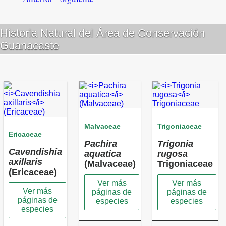
Historia Natural del Área de Conservación
Guanacaste
Malvaceae
Trigoniaceae
Ericaceae
Pachira
Trigonia
Cavendishia
aquatica
rugosa
axillaris
(Malvaceae)
Trigoniaceae
(Ericaceae)
Ver más
Ver más
Ver más
páginas de
páginas de
páginas de
especies
especies
especies