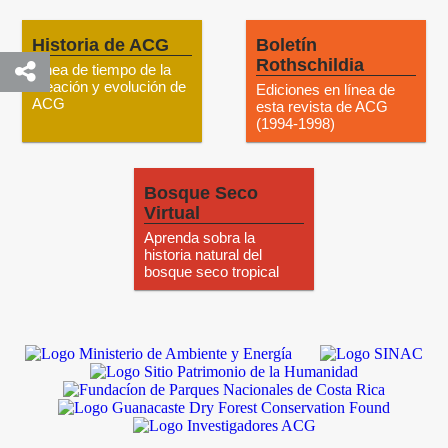
Historia de ACG
Boletín
Rothschildia
Línea de tiempo de la
creación y evolución de
Ediciones en línea de
ACG
esta revista de ACG
(1994-1998)
Bosque Seco
Virtual
Aprenda sobra la
historia natural del
bosque seco tropical