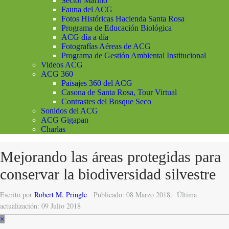
Sector Marino
Fauna del ACG
Fotos Históricas Hacienda Santa Rosa
Programa de Educación Biológica
ACG día a día
Fotografías Aéreas de ACG
Programa de Gestión Ambiental Institucional
Videos ACG
ACG 360
Paisajes 360 del ACG
Casona de Santa Rosa, Tour Virtual
Contrastes del Bosque Seco
Sonidos del ACG
ACG Gigapan
Charlas
Mejorando las áreas protegidas para
conservar la biodiversidad silvestre
Escrito por
Robert M. Pringle
Publicado: 08 Marzo 2018.
Última
actualización: 09 Julio 2018
×