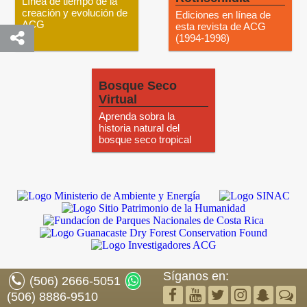
Línea de tiempo de la
creación y evolución de
Ediciones en línea de
ACG
esta revista de ACG
(1994-1998)
Bosque Seco
Virtual
Aprenda sobra la
historia natural del
bosque seco tropical
Síganos en:
(506) 2666-5051
(506) 8886-9510