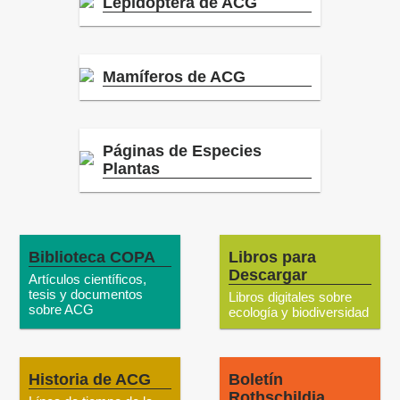
Lepidoptera de ACG
Mamíferos de ACG
Páginas de Especies
Plantas
Biblioteca COPA
Libros para
Descargar
Artículos científicos,
tesis y documentos
Libros digitales sobre
sobre ACG
ecología y biodiversidad
Historia de ACG
Boletín
Rothschildia