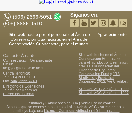
Síganos en:
(506) 2666-5051
(506) 8886-9510
Sitio web hecho por el personal del Área de
Agradecimiento
Conservación Guanacaste, en el Área de
Conservación Guanacaste, para el mundo.
Sitio web hecho en el Área de
Contacto
Área de
Conservación Guanacaste
Conservación Guanacaste
para el mundo, por
Usematics
,
Email:
gracias a la donación del
acg@acguanacaste.ac.cr
Guanacaste Dry Forest
Central telfónica:
Conservation Fund
y
JRS
Tel:
(506) 2666-5051
Biodiversity Fundation
,
Fax
:
(506) 2666-4740
Diciembre, 2012.
Ver Créditos.
Directorio de Extensiones
Sitio web ACG Versión de 1999
Telefónicas y correos
Sitio web ACG Versión de 1997
Correo Institucional
Términos y Condiciones de Uso
|
Sobre uso de cookies
|
A menos que se exprese lo contratio el sitio web de ACG y su contenido se
distribuye bajo una
Licencia Commons Atribucion 4.0 Internacional