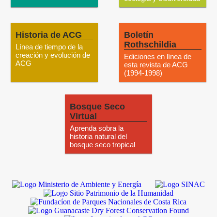
Historia de ACG
Boletín
Rothschildia
Línea de tiempo de la
creación y evolución de
Ediciones en línea de
ACG
esta revista de ACG
(1994-1998)
Bosque Seco
Virtual
Aprenda sobra la
historia natural del
bosque seco tropical