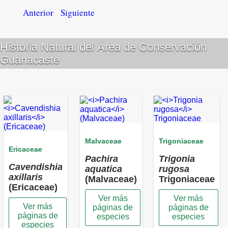
Anterior
Siguiente
Historia Natural del Área de Conservación
Guanacaste
Malvaceae
Trigoniaceae
Ericaceae
Pachira
Trigonia
Cavendishia
aquatica
rugosa
axillaris
(Malvaceae)
Trigoniaceae
(Ericaceae)
Ver más
Ver más
Ver más
páginas de
páginas de
páginas de
especies
especies
especies