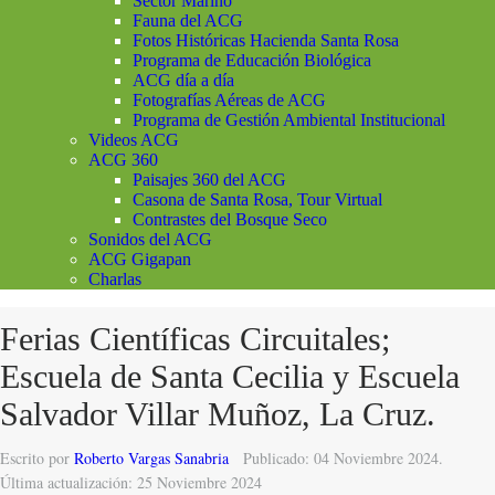
Sector Marino
Fauna del ACG
Fotos Históricas Hacienda Santa Rosa
Programa de Educación Biológica
ACG día a día
Fotografías Aéreas de ACG
Programa de Gestión Ambiental Institucional
Videos ACG
ACG 360
Paisajes 360 del ACG
Casona de Santa Rosa, Tour Virtual
Contrastes del Bosque Seco
Sonidos del ACG
ACG Gigapan
Charlas
Ferias Científicas Circuitales;
Escuela de Santa Cecilia y Escuela
Salvador Villar Muñoz, La Cruz.
Escrito por
Roberto Vargas Sanabria
Publicado: 04 Noviembre 2024.
Última actualización: 25 Noviembre 2024