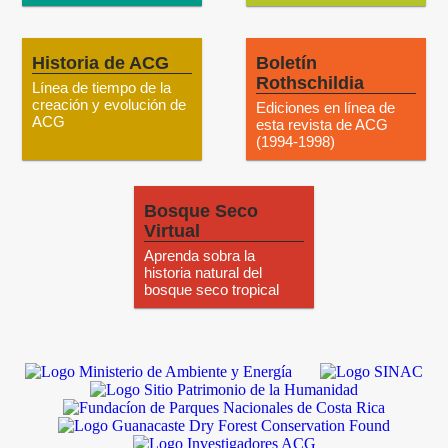
Historia de ACG
Boletín
Rothschildia
Línea de tiempo de la
creación y evolución de
Ediciones en línea de
ACG
esta revista de ACG
(1994-1998)
Bosque Seco
Virtual
Aprenda sobra la
historia natural del
bosque seco tropical