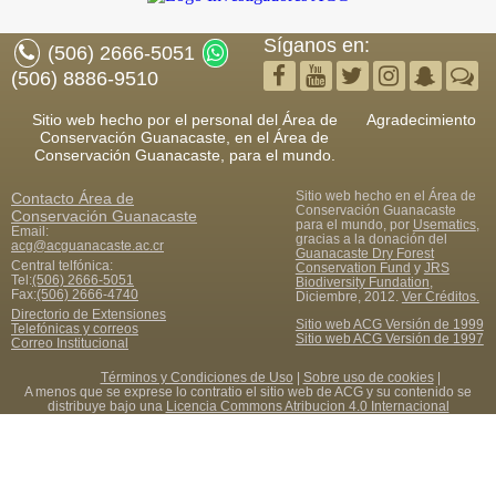
Síganos en:
(506) 2666-5051
(506) 8886-9510
Sitio web hecho por el personal del Área de
Agradecimiento
Conservación Guanacaste, en el Área de
Conservación Guanacaste, para el mundo.
Sitio web hecho en el Área de
Contacto
Área de
Conservación Guanacaste
Conservación Guanacaste
para el mundo, por
Usematics
,
Email:
gracias a la donación del
acg@acguanacaste.ac.cr
Guanacaste Dry Forest
Central telfónica:
Conservation Fund
y
JRS
Tel:
(506) 2666-5051
Biodiversity Fundation
,
Fax
:
(506) 2666-4740
Diciembre, 2012.
Ver Créditos.
Directorio de Extensiones
Sitio web ACG Versión de 1999
Telefónicas y correos
Sitio web ACG Versión de 1997
Correo Institucional
Términos y Condiciones de Uso
|
Sobre uso de cookies
|
A menos que se exprese lo contratio el sitio web de ACG y su contenido se
distribuye bajo una
Licencia Commons Atribucion 4.0 Internacional