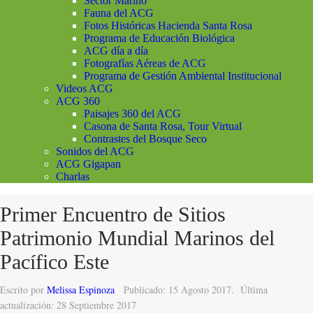
Sector Marino
Fauna del ACG
Fotos Históricas Hacienda Santa Rosa
Programa de Educación Biológica
ACG día a día
Fotografías Aéreas de ACG
Programa de Gestión Ambiental Institucional
Videos ACG
ACG 360
Paisajes 360 del ACG
Casona de Santa Rosa, Tour Virtual
Contrastes del Bosque Seco
Sonidos del ACG
ACG Gigapan
Charlas
Primer Encuentro de Sitios
Patrimonio Mundial Marinos del
Pacífico Este
Escrito por
Melissa Espinoza
Publicado: 15 Agosto 2017.
Última
actualización: 28 Septiembre 2017