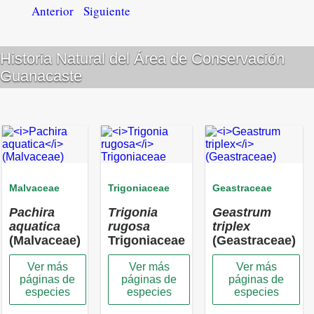
Anterior
Siguiente
Historia Natural del Área de Conservación
Guanacaste
Malvaceae
Trigoniaceae
Geastraceae
Pachira
Trigonia
Geastrum
aquatica
rugosa
triplex
(Malvaceae)
Trigoniaceae
(Geastraceae)
Ver más
Ver más
Ver más
páginas de
páginas de
páginas de
especies
especies
especies