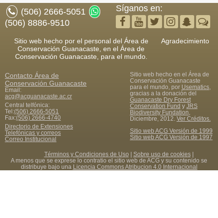
Síganos en:
(506) 2666-5051
(506) 8886-9510
Sitio web hecho por el personal del Área de
Agradecimiento
Conservación Guanacaste, en el Área de
Conservación Guanacaste, para el mundo.
Sitio web hecho en el Área de
Contacto
Área de
Conservación Guanacaste
Conservación Guanacaste
para el mundo, por
Usematics
,
Email:
gracias a la donación del
acg@acguanacaste.ac.cr
Guanacaste Dry Forest
Central telfónica:
Conservation Fund
y
JRS
Tel:
(506) 2666-5051
Biodiversity Fundation
,
Fax
:
(506) 2666-4740
Diciembre, 2012.
Ver Créditos.
Directorio de Extensiones
Sitio web ACG Versión de 1999
Telefónicas y correos
Sitio web ACG Versión de 1997
Correo Institucional
Términos y Condiciones de Uso
|
Sobre uso de cookies
|
A menos que se exprese lo contratio el sitio web de ACG y su contenido se
distribuye bajo una
Licencia Commons Atribucion 4.0 Internacional