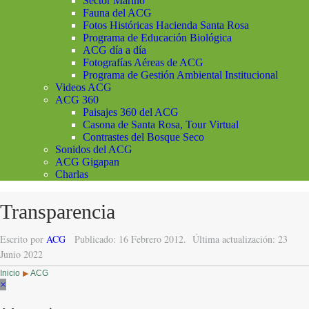
Sector Marino
Fauna del ACG
Fotos Históricas Hacienda Santa Rosa
Programa de Educación Biológica
ACG día a día
Fotografías Aéreas de ACG
Programa de Gestión Ambiental Institucional
Videos ACG
ACG 360
Paisajes 360 del ACG
Casona de Santa Rosa, Tour Virtual
Contrastes del Bosque Seco
Sonidos del ACG
ACG Gigapan
Charlas
Transparencia
Escrito por
ACG
Publicado: 16 Febrero 2012.
Última actualización: 23
Junio 2022
Inicio
ACG
▶
×