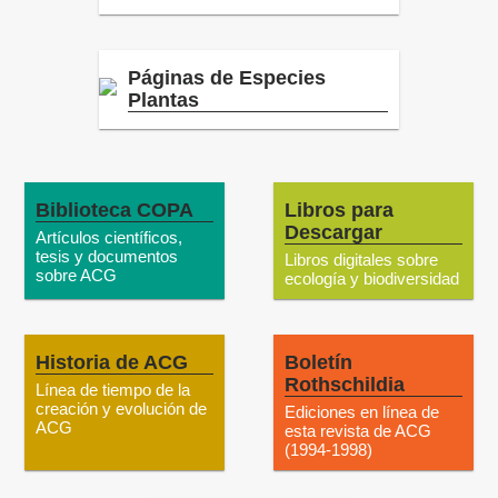
Páginas de Especies
Plantas
Biblioteca COPA
Libros para
Descargar
Artículos científicos,
tesis y documentos
Libros digitales sobre
sobre ACG
ecología y biodiversidad
Historia de ACG
Boletín
Rothschildia
Línea de tiempo de la
creación y evolución de
Ediciones en línea de
ACG
esta revista de ACG
(1994-1998)