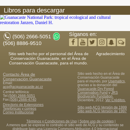
Libros para descargar
Síganos en:
(506) 2666-5051
(506) 8886-9510
Sitio web hecho por el personal del Área de
Agradecimiento
Conservación Guanacaste, en el Área de
Conservación Guanacaste, para el mundo.
Sitio web hecho en el Área de
Contacto
Área de
Conservación Guanacaste
Conservación Guanacaste
para el mundo, por
Usematics
,
Email:
gracias a la donación del
acg@acguanacaste.ac.cr
Guanacaste Dry Forest
Central telfónica:
Conservation Fund
y
JRS
Tel:
(506) 2666-5051
Biodiversity Fundation
,
Fax
:
(506) 2666-4740
Diciembre, 2012.
Ver Créditos.
Directorio de Extensiones
Sitio web ACG Versión de 1999
Telefónicas y correos
Sitio web ACG Versión de 1997
Correo Institucional
Términos y Condiciones de Uso
|
Sobre uso de cookies
|
A menos que se exprese lo contratio el sitio web de ACG y su contenido se
distribuye bajo una
Licencia Commons Atribucion 4.0 Internacional