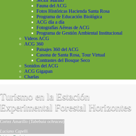
Sector Marino
Fauna del ACG
Fotos Históricas Hacienda Santa Rosa
Programa de Educación Biológica
ACG día a día
Fotografías Aéreas de ACG
Programa de Gestión Ambiental Institucional
Videos ACG
ACG 360
Paisajes 360 del ACG
Casona de Santa Rosa, Tour Virtual
Contrastes del Bosque Seco
Sonidos del ACG
ACG Gigapan
Charlas
Turismo en la Estación
Experimental Forestal Horizontes
Cortez Amarillo (
Tabebuia ochracea
)
Luciano Capelli.