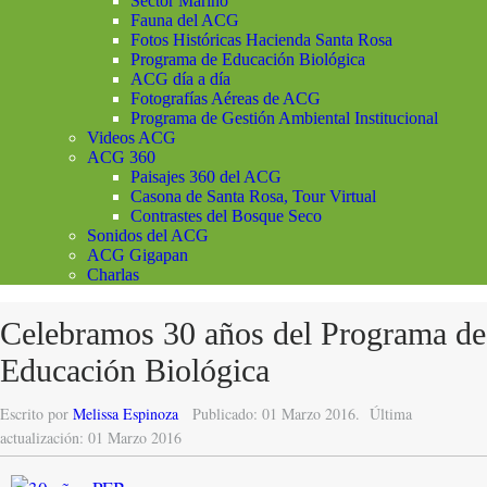
Sector Marino
Fauna del ACG
Fotos Históricas Hacienda Santa Rosa
Programa de Educación Biológica
ACG día a día
Fotografías Aéreas de ACG
Programa de Gestión Ambiental Institucional
Videos ACG
ACG 360
Paisajes 360 del ACG
Casona de Santa Rosa, Tour Virtual
Contrastes del Bosque Seco
Sonidos del ACG
ACG Gigapan
Charlas
Celebramos 30 años del Programa de
Educación Biológica
Escrito por
Melissa Espinoza
Publicado: 01 Marzo 2016.
Última
actualización: 01 Marzo 2016