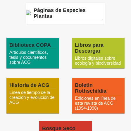
Páginas de Especies
Plantas
Biblioteca COPA
Libros para
Descargar
Artículos científicos,
tesis y documentos
Libros digitales sobre
sobre ACG
ecología y biodiversidad
Historia de ACG
Boletín
Rothschildia
Línea de tiempo de la
creación y evolución de
Ediciones en línea de
ACG
esta revista de ACG
(1994-1998)
Bosque Seco