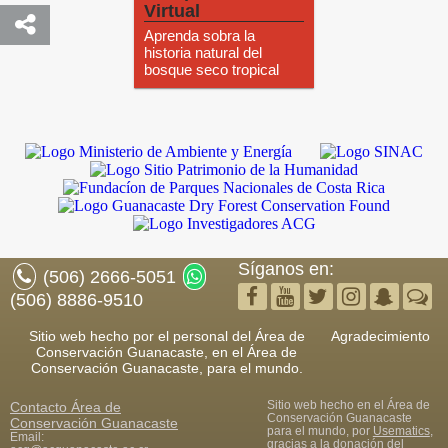
Virtual
Aprenda sobra la
historia natural del
bosque seco tropical
Síganos en:
(506) 2666-5051
(506) 8886-9510
Sitio web hecho por el personal del Área de
Agradecimiento
Conservación Guanacaste, en el Área de
Conservación Guanacaste, para el mundo.
Sitio web hecho en el Área de
Contacto
Área de
Conservación Guanacaste
Conservación Guanacaste
para el mundo, por
Usematics
,
Email:
gracias a la donación del