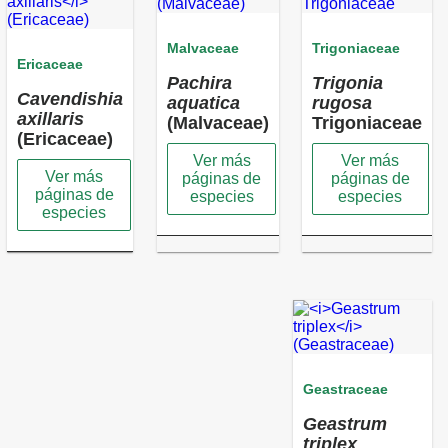
Malvaceae
Trigoniaceae
Ericaceae
Pachira
Trigonia
Cavendishia
aquatica
rugosa
axillaris
(Malvaceae)
Trigoniaceae
(Ericaceae)
Ver más
Ver más
Ver más
páginas de
páginas de
páginas de
especies
especies
especies
Geastraceae
Geastrum
triplex