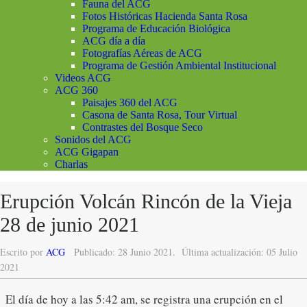
Fauna del ACG
Fotos Históricas Hacienda Santa Rosa
Programa de Educación Biológica
ACG día a día
Fotografías Aéreas de ACG
Programa de Gestión Ambiental Institucional
Videos ACG
ACG 360
Paisajes 360 del ACG
Casona de Santa Rosa, Tour Virtual
Contrastes del Bosque Seco
Sonidos del ACG
ACG Gigapan
Charlas
Erupción Volcán Rincón de la Vieja
28 de junio 2021
Escrito por
ACG
Publicado: 28 Junio 2021.
Última actualización: 05 Julio
2021
El día de hoy a las 5:42 am, se registra una erupción en el