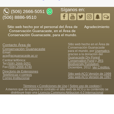
Síganos en:
(506) 2666-5051
(506) 8886-9510
Sitio web hecho por el personal del Área de
Agradecimiento
Conservación Guanacaste, en el Área de
Conservación Guanacaste, para el mundo.
Sitio web hecho en el Área de
Contacto
Área de
Conservación Guanacaste
Conservación Guanacaste
para el mundo, por
Usematics
,
Email:
gracias a la donación del
acg@acguanacaste.ac.cr
Guanacaste Dry Forest
Central telfónica:
Conservation Fund
y
JRS
Tel:
(506) 2666-5051
Biodiversity Fundation
,
Fax
:
(506) 2666-4740
Diciembre, 2012.
Ver Créditos.
Directorio de Extensiones
Sitio web ACG Versión de 1999
Telefónicas y correos
Sitio web ACG Versión de 1997
Correo Institucional
Términos y Condiciones de Uso
|
Sobre uso de cookies
|
A menos que se exprese lo contratio el sitio web de ACG y su contenido se
distribuye bajo una
Licencia Commons Atribucion 4.0 Internacional