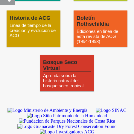
Historia de ACG
Boletín
Rothschildia
Línea de tiempo de la
creación y evolución de
Ediciones en línea de
ACG
esta revista de ACG
(1994-1998)
Bosque Seco
Virtual
Aprenda sobra la
historia natural del
bosque seco tropical