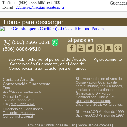
Teléfono:
(506) 2666-5051 ext. 109
E-mail:
ggutierrez@acguanacaste.ac.cr
Libros para descargar
Síganos en:
(506) 2666-5051
(506) 8886-9510
Sitio web hecho por el personal del Área de
Agradecimiento
Conservación Guanacaste, en el Área de
Conservación Guanacaste, para el mundo.
Sitio web hecho en el Área de
Contacto
Área de
Conservación Guanacaste
Conservación Guanacaste
para el mundo, por
Usematics
,
Email:
gracias a la donación del
acg@acguanacaste.ac.cr
Guanacaste Dry Forest
Central telfónica:
Conservation Fund
y
JRS
Tel:
(506) 2666-5051
Biodiversity Fundation
,
Fax
:
(506) 2666-4740
Diciembre, 2012.
Ver Créditos.
Directorio de Extensiones
Sitio web ACG Versión de 1999
Telefónicas y correos
Sitio web ACG Versión de 1997
Correo Institucional
Términos y Condiciones de Uso
|
Sobre uso de cookies
|