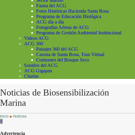
Sector Marino
Fauna del ACG
Fotos Históricas Hacienda Santa Rosa
Programa de Educación Biológica
ACG día a día
Fotografías Aéreas de ACG
Programa de Gestión Ambiental Institucional
Videos ACG
ACG 360
Paisajes 360 del ACG
Casona de Santa Rosa, Tour Virtual
Contrastes del Bosque Seco
Sonidos del ACG
ACG Gigapan
Charlas
Noticias de Biosensibilización
Marina
Inicio
Noticias
▶
×
Advertencia