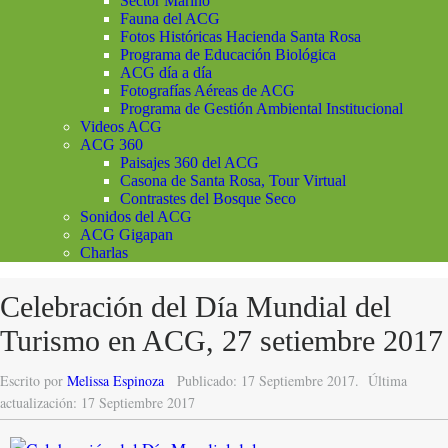
Sector Marino
Fauna del ACG
Fotos Históricas Hacienda Santa Rosa
Programa de Educación Biológica
ACG día a día
Fotografías Aéreas de ACG
Programa de Gestión Ambiental Institucional
Videos ACG
ACG 360
Paisajes 360 del ACG
Casona de Santa Rosa, Tour Virtual
Contrastes del Bosque Seco
Sonidos del ACG
ACG Gigapan
Charlas
Celebración del Día Mundial del
Turismo en ACG, 27 setiembre 2017
Escrito por
Melissa Espinoza
Publicado: 17 Septiembre 2017.
Última
actualización: 17 Septiembre 2017