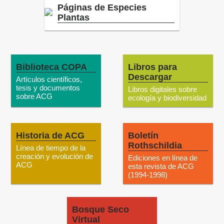
Páginas de Especies
Plantas
Biblioteca COPA
Libros para
Descargar
Artículos científicos,
tesis y documentos
Libros digitales sobre
sobre ACG
ecología y biodiversidad
Historia de ACG
Boletín
Rothschildia
Línea de tiempo de la
creación y evolución de
Ediciones en línea de
ACG
esta revista de ACG
(1994-1998)
Bosque Seco
Virtual