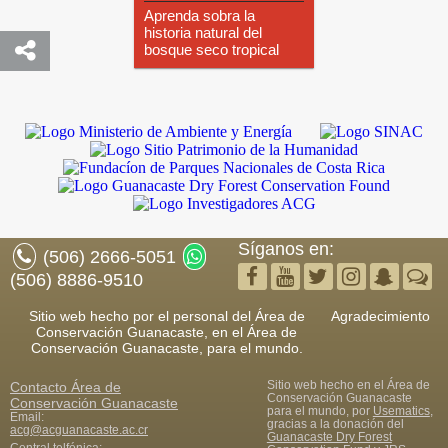
Aprenda sobra la
historia natural del
bosque seco tropical
Síganos en:
(506) 2666-5051
(506) 8886-9510
Sitio web hecho por el personal del Área de
Agradecimiento
Conservación Guanacaste, en el Área de
Conservación Guanacaste, para el mundo.
Sitio web hecho en el Área de
Contacto
Área de
Conservación Guanacaste
Conservación Guanacaste
para el mundo, por
Usematics
,
Email:
gracias a la donación del
acg@acguanacaste.ac.cr
Guanacaste Dry Forest