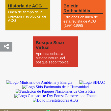
Historia de ACG
Boletín
Rothschildia
Línea de tiempo de la
creación y evolución de
Ediciones en línea de
ACG
esta revista de ACG
(1994-1998)
Bosque Seco
Virtual
Aprenda sobra la
historia natural del
bosque seco tropical