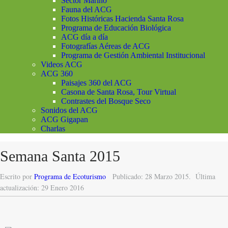
Sector Marino
Fauna del ACG
Fotos Históricas Hacienda Santa Rosa
Programa de Educación Biológica
ACG día a día
Fotografías Aéreas de ACG
Programa de Gestión Ambiental Institucional
Videos ACG
ACG 360
Paisajes 360 del ACG
Casona de Santa Rosa, Tour Virtual
Contrastes del Bosque Seco
Sonidos del ACG
ACG Gigapan
Charlas
Semana Santa 2015
Escrito por
Programa de Ecoturismo
Publicado: 28 Marzo 2015.
Última
actualización: 29 Enero 2016