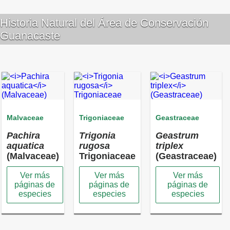
Historia Natural del Área de Conservación
Guanacaste
Malvaceae
Trigoniaceae
Geastraceae
Pachira
Trigonia
Geastrum
aquatica
rugosa
triplex
(Malvaceae)
Trigoniaceae
(Geastraceae)
Ver más
Ver más
Ver más
páginas de
páginas de
páginas de
especies
especies
especies