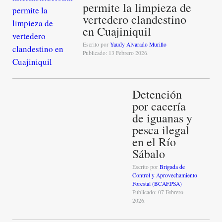
permite la limpieza de
vertedero clandestino
en Cuajiniquil
Escrito por
Yaudy Alvarado Murillo
Publicado: 13 Febrero 2026.
Detención
por cacería
de iguanas y
pesca ilegal
en el Río
Sábalo
Escrito por
Brigada de
Control y Aprovechamiento
Forestal (BCAF.PSA)
Publicado: 07 Febrero
2026.