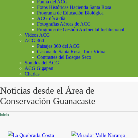
Fauna del ACG
Fotos Históricas Hacienda Santa Rosa
Programa de Educación Biológica
ACG día a día
Fotografías Aéreas de ACG
Programa de Gestión Ambiental Institucional
Videos ACG
ACG 360
Paisajes 360 del ACG
Casona de Santa Rosa, Tour Virtual
Contrastes del Bosque Seco
Sonidos del ACG
ACG Gigapan
Charlas
Noticias desde el Área de
Conservación Guanacaste
Inicio