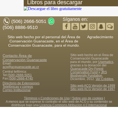
Libros para descargar
Síganos en:
(506) 2666-5051
(506) 8886-9510
Sitio web hecho por el personal del Área de
Agradecimiento
Conservación Guanacaste, en el Área de
Conservación Guanacaste, para el mundo.
Sitio web hecho en el Área de
Contacto
Área de
Conservación Guanacaste
Conservación Guanacaste
para el mundo, por
Usematics
,
Email:
gracias a la donación del
acg@acguanacaste.ac.cr
Guanacaste Dry Forest
Central telfónica:
Conservation Fund
y
JRS
Tel:
(506) 2666-5051
Biodiversity Fundation
,
Fax
:
(506) 2666-4740
Diciembre, 2012.
Ver Créditos.
Directorio de Extensiones
Sitio web ACG Versión de 1999
Telefónicas y correos
Sitio web ACG Versión de 1997
Correo Institucional
Términos y Condiciones de Uso
|
Sobre uso de cookies
|
A menos que se exprese lo contratio el sitio web de ACG y su contenido se
distribuye bajo una
Licencia Commons Atribucion 4.0 Internacional