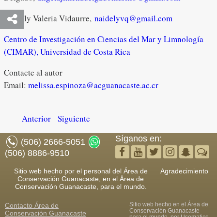
Naidely Valeria Vidaurre,
naidelyvq@gmail.com
Centro de Investigación en Ciencias del Mar y Limnología
(CIMAR), Universidad de Costa Rica
Contacte al autor
Email:
melissa.espinoza@acguanacaste.ac.cr
Anterior
Siguiente
Síganos en:
(506) 2666-5051
(506) 8886-9510
Sitio web hecho por el personal del Área de
Agradecimiento
Conservación Guanacaste, en el Área de
Conservación Guanacaste, para el mundo.
Sitio web hecho en el Área de
Contacto
Área de
Conservación Guanacaste
Conservación Guanacaste
para el mundo, por
Usematics
,