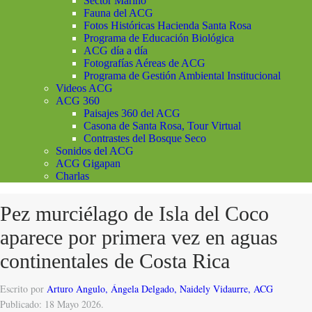
Sector Marino
Fauna del ACG
Fotos Históricas Hacienda Santa Rosa
Programa de Educación Biológica
ACG día a día
Fotografías Aéreas de ACG
Programa de Gestión Ambiental Institucional
Videos ACG
ACG 360
Paisajes 360 del ACG
Casona de Santa Rosa, Tour Virtual
Contrastes del Bosque Seco
Sonidos del ACG
ACG Gigapan
Charlas
Pez murciélago de Isla del Coco
aparece por primera vez en aguas
continentales de Costa Rica
Escrito por
Arturo Angulo, Ángela Delgado, Naidely Vidaurre, ACG
Publicado: 18 Mayo 2026.