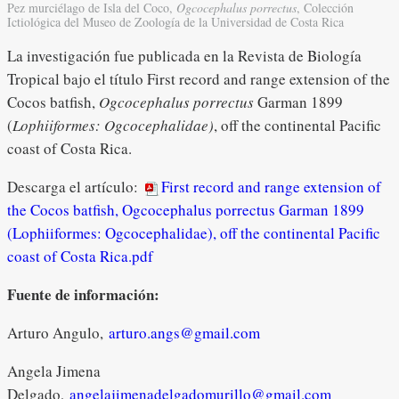
Pez murciélago de Isla del Coco,
Ogcocephalus porrectus
, Colección
Ictiológica del Museo de Zoología de la Universidad de Costa Rica
La investigación fue publicada en la Revista de Biología
Tropical bajo el título First record and range extension of the
Cocos batfish,
Ogcocephalus porrectus
Garman 1899
(
Lophiiformes: Ogcocephalidae)
, off the continental Pacific
coast of Costa Rica.
Descarga el artículo:
First record and range extension of
the Cocos batfish, Ogcocephalus porrectus Garman 1899
(Lophiiformes: Ogcocephalidae), off the continental Pacific
coast of Costa Rica.pdf
Fuente de información:
Arturo Angulo,
arturo.angs@gmail.com
Angela Jimena
Delgado,
angelajimenadelgadomurillo@gmail.com