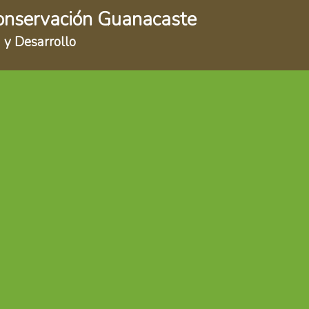
onservación Guanacaste
 y Desarrollo