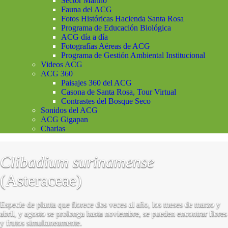
Sector Marino
Fauna del ACG
Fotos Históricas Hacienda Santa Rosa
Programa de Educación Biológica
ACG día a día
Fotografías Aéreas de ACG
Programa de Gestión Ambiental Institucional
Videos ACG
ACG 360
Paisajes 360 del ACG
Casona de Santa Rosa, Tour Virtual
Contrastes del Bosque Seco
Sonidos del ACG
ACG Gigapan
Charlas
Clibadium surinamense
(Asteraceae)
Especie de planta que florece dos veces al año, los meses de marzo y
abril, y agosto se prolonga hasta noviembre, se pueden encontrar flores
y frutos simultaneamente.