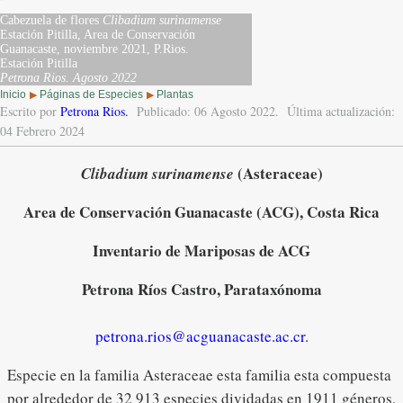
Cabezuela de flores
Clibadium surinamense
Estación Pitilla, Area de Conservación
Guanacaste, noviembre 2021, P.Rios.
Estación Pitilla
Petrona Rios.
Agosto 2022
Inicio
Páginas de Especies
Plantas
▶
▶
Escrito por
Petrona Rios
.
Publicado: 06 Agosto 2022.
Última actualización:
04 Febrero 2024
(Asteraceae)
Clibadium surinamense
Area de Conservación Guanacaste (ACG), Costa Rica
Inventario de Mariposas de ACG
Petrona Ríos Castro, Parataxónoma
petrona.rios@acguanacaste.ac.cr
.
Especie en la familia Asteraceae esta familia esta compuesta
por alrededor de 32 913 especies dividadas en 1911 géneros,