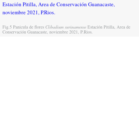
Fig.5 Panicula de flores
Clibadium surinamense
Estación Pitilla, Area de
Conservación Guanacaste, noviembre 2021, P.Rios.
Fig.6 Cabezuela de flores
Clibadium surinamense
Estación Pitilla, Area de
Conservación Guanacaste, noviembre 2021, P.Rios.
Fig.7 Flor representando enteras
Clibadium surinamense
Estación Pitilla,
Area de Conservación Guanacaste, agosto 2022, P.Rios.