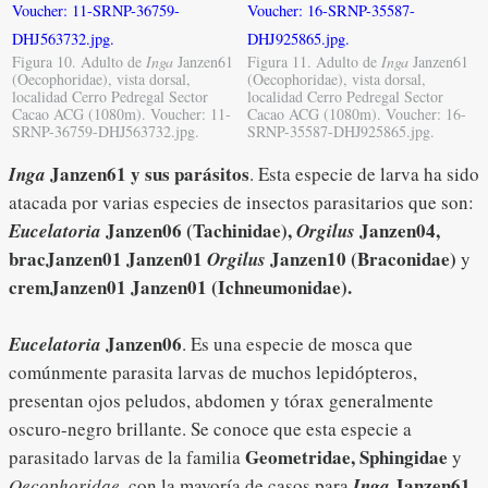
Figura 10. Adulto de
Inga
Janzen61
Figura 11. Adulto de
Inga
Janzen61
(Oecophoridae), vista dorsal,
(Oecophoridae), vista dorsal,
localidad Cerro Pedregal Sector
localidad Cerro Pedregal Sector
Cacao ACG (1080m). Voucher: 11-
Cacao ACG (1080m). Voucher: 16-
SRNP-36759-DHJ563732.jpg.
SRNP-35587-DHJ925865.jpg.
Janzen61 y sus parásitos
Inga
. Esta especie de larva ha sido
atacada por varias especies de insectos parasitarios que son:
Janzen06 (Tachinidae),
Janzen04,
Eucelatoria
Orgilus
bracJanzen01 Janzen01
Janzen10 (Braconidae)
Orgilus
y
cremJanzen01 Janzen01 (Ichneumonidae).
Janzen06
Eucelatoria
. Es una especie de mosca que
comúnmente parasita larvas de muchos lepidópteros,
presentan ojos peludos, abdomen y tórax generalmente
oscuro-negro brillante. Se conoce que esta especie a
Geometridae, Sphingidae
parasitado larvas de la familia
y
Janzen61
Oecophoridae
, con la mayoría de casos para
Inga