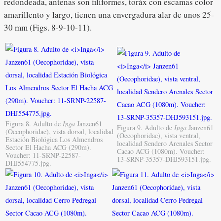
redondeada, antenas son filiformes, toráx con escamas color
amarillento y largo, tienen una envergadura alar de unos 25-
30 mm (Figs. 8-9-10-11).
Figura 8. Adulto de
Inga
Janzen61
Figura 9. Adulto de
Inga
Janzen61
(Oecophoridae), vista dorsal, localidad
(Oecophoridae), vista ventral,
Estación Biológica Los Almendros
localidad Sendero Arenales Sector
Sector El Hacha ACG (290m).
Cacao ACG (1080m). Voucher:
Voucher: 11-SRNP-22587-
13-SRNP-35357-DHJ593151.jpg.
DHJ554775.jpg.