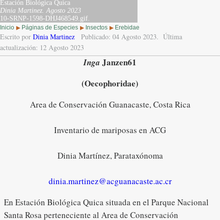
Estación Biológica Quica
Dinia Martinez.
Agosto 2023
10-SRNP-1598-DHJ468549.gif.
Inicio
Páginas de Especies
Insectos
Erebidae
▶
▶
▶
Escrito por
Dinia Martinez
Publicado: 04 Agosto 2023.
Última
actualización: 12 Agosto 2023
Janzen61
Inga
(Oecophoridae)
Area de Conservación Guanacaste, Costa Rica
Inventario de mariposas en ACG
Dinia Martínez, Parataxónoma
dinia.martinez@acguanacaste.ac.cr
En Estación Biológica Quica situada en el Parque Nacional
Santa Rosa perteneciente al Area de Conservación