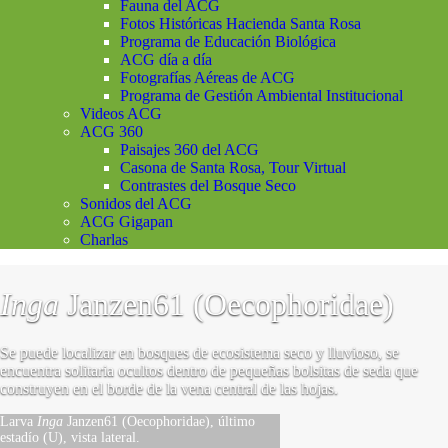
Fauna del ACG
Fotos Históricas Hacienda Santa Rosa
Programa de Educación Biológica
ACG día a día
Fotografías Aéreas de ACG
Programa de Gestión Ambiental Institucional
Videos ACG
ACG 360
Paisajes 360 del ACG
Casona de Santa Rosa, Tour Virtual
Contrastes del Bosque Seco
Sonidos del ACG
ACG Gigapan
Charlas
Inga
Janzen61 (Oecophoridae)
Se puede localizar en bosques de ecosistema seco y lluvioso, se
encuentra solitaria ocultos dentro de pequeñas bolsitas de seda que
construyen en el borde de la vena central de las hojas.
Larva
Inga
Janzen61 (Oecophoridae), último
estadío (U), vista lateral.