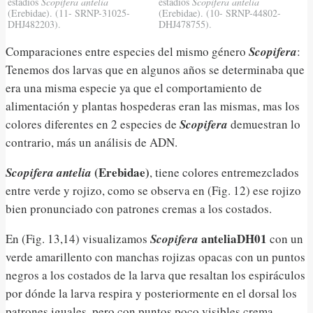
estadíos
Scopifera antelia
estadíos
Scopifera antelia
(Erebidae). (11- SRNP-31025-
(Erebidae). (10- SRNP-44802-
DHJ482203).
DHJ478755).
Comparaciones entre especies del mismo género
Scopifera
:
Tenemos dos larvas que en algunos años se determinaba que
era una misma especie ya que el comportamiento de
alimentación y plantas hospederas eran las mismas, mas los
colores diferentes en 2 especies de
Scopifera
demuestran lo
contrario, más un análisis de ADN.
(Erebidae)
Scopifera antelia
, tiene colores entremezclados
entre verde y rojizo, como se observa en (Fig. 12) ese rojizo
bien pronunciado con patrones cremas a los costados.
anteliaDH01
En (Fig. 13,14) visualizamos
Scopifera
con un
verde amarillento con manchas rojizas opacas con un puntos
negros a los costados de la larva que resaltan los espiráculos
por dónde la larva respira y posteriormente en el dorsal los
patrones iguales, pero con puntos poco visibles crema.