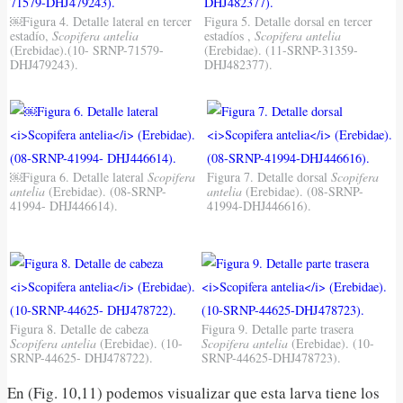
￼Figura 4. Detalle lateral en tercer
Figura 5. Detalle dorsal en tercer
estadío,
Scopifera antelia
estadíos ,
Scopifera antelia
(Erebidae).(10- SRNP-71579-
(Erebidae). (11-SRNP-31359-
DHJ479243).
DHJ482377).
￼Figura 6. Detalle lateral
Scopifera
Figura 7. Detalle dorsal
Scopifera
antelia
(Erebidae). (08-SRNP-
antelia
(Erebidae). (08-SRNP-
41994- DHJ446614).
41994-DHJ446616).
Figura 8. Detalle de cabeza
Figura 9. Detalle parte trasera
Scopifera antelia
(Erebidae). (10-
Scopifera antelia
(Erebidae). (10-
SRNP-44625- DHJ478722).
SRNP-44625-DHJ478723).
En (Fig. 10,11) podemos visualizar que esta larva tiene los