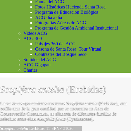
Fauna del ACG
Fotos Históricas Hacienda Santa Rosa
Programa de Educación Biológica
ACG día a día
Fotografías Aéreas de ACG
Programa de Gestión Ambiental Institucional
Videos ACG
ACG 360
Paisajes 360 del ACG
Casona de Santa Rosa, Tour Virtual
Contrastes del Bosque Seco
Sonidos del ACG
ACG Gigapan
Charlas
Scopifera antelia
(Erebidae)
Larva de comportamiento nocturno
Scopifera antelia
(Erebidae), una
polilla mas de la gran cantidad que se encuentra en Area de
Conservación Guanacaste, se alimenta de diferentes familias de
helechos entre ellas
Alsophila firma
(Cyatheaceae).
Scopifera antelia
Erebidae. 11-SRNP-31026-