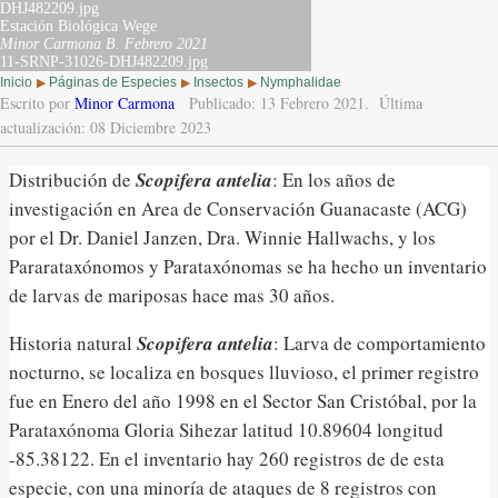
DHJ482209.jpg
Estación Biológica Wege
Minor Carmona B.
Febrero 2021
11-SRNP-31026-DHJ482209.jpg
Inicio
Páginas de Especies
Insectos
Nymphalidae
▶
▶
▶
Escrito por
Minor Carmona
Publicado: 13 Febrero 2021.
Última
actualización: 08 Diciembre 2023
Distribución de
Scopifera antelia
: En los años de
investigación en Area de Conservación Guanacaste (ACG)
por el Dr. Daniel Janzen, Dra. Winnie Hallwachs, y los
Pararataxónomos y Parataxónomas se ha hecho un inventario
de larvas de mariposas hace mas 30 años.
Historia natural
Scopifera antelia
: Larva de comportamiento
nocturno, se localiza en bosques lluvioso, el primer registro
fue en Enero del año 1998 en el Sector San Cristóbal, por la
Parataxónoma Gloria Sihezar latitud 10.89604 longitud
-85.38122. En el inventario hay 260 registros de de esta
especie, con una minoría de ataques de 8 registros con