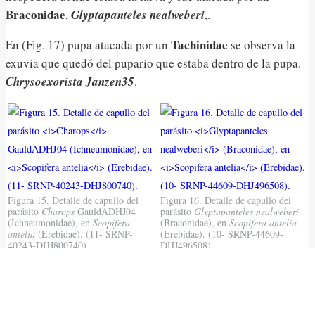
Braconidae
,
Glyptapanteles nealweberi
,.
Tachinidae
En (Fig. 17) pupa atacada por un
se observa la
exuvia que quedó del pupario que estaba dentro de la pupa.
Chrysoexorista Janzen35
.
Figura 15. Detalle de capullo del
Figura 16. Detalle de capullo del
parásito
Charops
GauldADHJ04
parásito
Glyptapanteles nealweberi
(Ichneumonidae), en
Scopifera
(Braconidae), en
Scopifera antelia
antelia
(Erebidae). (11- SRNP-
(Erebidae). (10- SRNP-44609-
40243-DHJ800740).
DHJ496508).