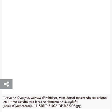
Larva de
Scopifera antelia
(Erebidae), vista dorsal mostrando sus colores
en último estadio esta larva se alimenta de
Alsophila
),
firma
(Cyatheaceae
11-SRNP-31026-DHJ482208.jpg