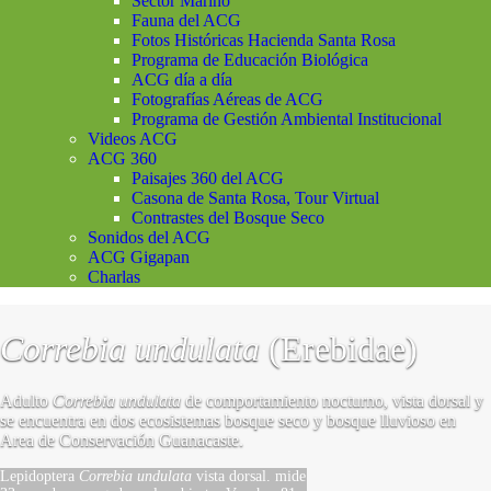
Sector Marino
Fauna del ACG
Fotos Históricas Hacienda Santa Rosa
Programa de Educación Biológica
ACG día a día
Fotografías Aéreas de ACG
Programa de Gestión Ambiental Institucional
Videos ACG
ACG 360
Paisajes 360 del ACG
Casona de Santa Rosa, Tour Virtual
Contrastes del Bosque Seco
Sonidos del ACG
ACG Gigapan
Charlas
Correbia undulata
(Erebidae)
Adulto
Correbia undulata
de comportamiento nocturno, vista dorsal y
se encuentra en dos ecosistemas bosque seco y bosque lluvioso en
Area de Conservación Guanacaste.
Lepidoptera
Correbia undulata
vista dorsal. mide