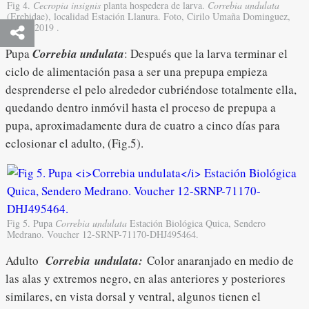
Fig 4.
Cecropia insignis
planta hospedera de larva.
Correbia undulata
(Erebidae), localidad Estación Llanura. Foto, Cirilo Umaña Dominguez,
08/10/ 2019 .
Pupa
Correbia undulata
: Después que la larva terminar el
ciclo de alimentación pasa a ser una prepupa empieza
desprenderse el pelo alrededor cubriéndose totalmente ella,
quedando dentro inmóvil hasta el proceso de prepupa a
pupa, aproximadamente dura de cuatro a cinco días para
eclosionar el adulto, (Fig.5).
Fig 5. Pupa
Correbia undulata
Estación Biológica Quica, Sendero
Medrano. Voucher 12-SRNP-71170-DHJ495464.
Adulto
Correbia
undulata:
Color anaranjado en medio de
las alas y extremos negro, en alas anteriores y posteriores
similares, en vista dorsal y ventral, algunos tienen el