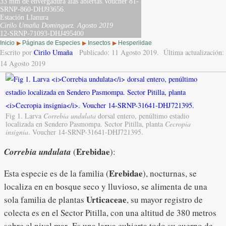
33 mm de envergadura alas abiertas.Voucher 81-
SRNP-860-DHJ93656.
Estación Llanura
Cirilo Umaña Dominguez.
Agosto 2019
12-SRNP-71093-DHJ495400
Inicio
Páginas de Especies
Insectos
Hesperiidae
▶
▶
▶
Escrito por
Cirilo Umaña
Publicado: 11 Agosto 2019.
Última actualización:
14 Agosto 2019
Fig 1. Larva
Correbia undulata
dorsal entero, penúltimo estadio
localizada en Sendero Pasmompa. Sector Pitilla, planta
Cecropia
insignia
. Voucher 14-SRNP-31641-DHJ721395.
Erebidae
Correbia undulata
(
):
Erebidae
Esta especie es de la familia (
), nocturnas, se
localiza en en bosque seco y lluvioso, se alimenta de una
Urticaceae
sola familia de plantas
, su mayor registro de
colecta es en el Sector Pitilla, con una altitud de 380 metros
sobre el nivel mar. Es una larva cubierta todo su cuerpo de