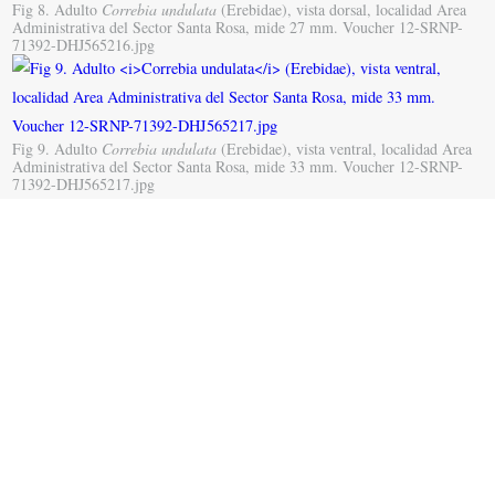
Fig 8. Adulto
Correbia undulata
(Erebidae), vista dorsal, localidad Area
Administrativa del Sector Santa Rosa, mide 27 mm. Voucher 12-SRNP-
71392-DHJ565216.jpg
Fig 9. Adulto
Correbia undulata
(Erebidae), vista ventral, localidad Area
Administrativa del Sector Santa Rosa, mide 33 mm. Voucher 12-SRNP-
71392-DHJ565217.jpg
Parásitos de
:
Correbia undulata
Pequeñas larvitas de
familia Braconidae salieron de la larva Correbia undulata, se
alojan debajo de la cutícula de la larva y se alimentan de ella
y muere disecada, luego se formaron capullos de color café
en ocasiones pueden ser blancos; el nombre de éste parásito
es
Glyptapanteles
Janzen22, son avispas de familia
(Braconidae).