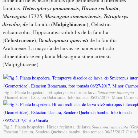
alimentan de especie plantas que pertenecen a diferentes
familias:
Heteropterys panamensis,
Hiraea reclinata
,
Mascagnia
17325,
Mascagnia sinemariensis
,
Tetrapterys
Malpighiaceae
discolor, de
la familia (
); Celastrus
vulcanicolus, Hippocratea volubilis de la familia
Celastraceae
(
), D
endropanax querceti
de la familia
Araliaceae. La mayoría de larvas se han encontrado
alimentándose en planta Mascagnia sinemariensis
(Malpighiaceae)
Fig 3. Planta hospedera. Tetrapterys discolor de larva
Smicropus intercepta
(Geometridae). Estacion Botarrama, foto tomada 06/27/2017. Minor Carmon
Fig 3. Planta hospedera. Hiraea reclinata, de larva
Smicropus intercepta
(Geo
Estacion Llanura, Sendero Quebrada bambu. foto tomada 06/25/2017,Ciril