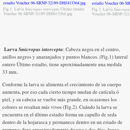
Fig 1. Larva
Smicropus intercepta
Último estadio
Fig 2. Larva
Smicropus
Voucher 06-SRNP-32189-DHJ413364.jpg
Voucher 06-SRNP-321
Larva
Smicropus intercepta
: Cabeza negra en el centro,
anillos negros y anaranjados y puntos blancos. (Fig.1) lateral
entero Último estadio, tiene aproximadamente una medida
33 mm..
Conforme la larva se alimenta el crecimiento de su cuerpo
aumenta, por eso cada cierto tiempo mudan de cutícula ó
piel, y su cabeza se vuelve más grande, en ocasiones los
colores se resaltan más vivos (Fig.2). Cuándo la larva se
encuentra en el último estadio forma un capullo de seda
dentro de la hojarasca y permanece dentro en un estado de
prepupa; dura aproximadamente de uno a dos días, luego