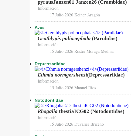
pyrausJanzen01 Janzen26 (Crambidae)
Información
17 Julio 2026
Keiner Aragón
Aves
Geothlypis poliocephala
(Parulidae)
Información
15 Julio 2026
Roster Moraga Medina
Depressariidae
Ethmia normgershenzi
(Depressariidae)
Información
15 Julio 2026
Manuel Rios
Notodontidae
Rhogalia
thestiaICG02 (Notodontidae)
Información
15 Julio 2026
Duvalier Briceño