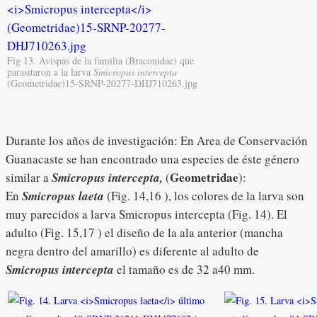
Fig 13. Avispas de la familia (Braconidae) que
parasitaron a la larva
Smicropus intercepta
(Geometridae)15-SRNP-20277-DHJ710263.jpg
Durante los años de investigación: En Area de Conservación
Guanacaste se han encontrado una especies de éste género
Geometridae
similar a
Smicropus
intercepta,
(
):
En
Smicropus laeta
(Fig. 14,16 ), los colores de la larva son
muy parecidos a larva Smicropus intercepta (Fig. 14). El
adulto (Fig. 15,17 ) el diseño de la ala anterior (mancha
negra dentro del amarillo) es diferente al adulto de
Smicropus intercepta
el tamaño es de 32 a40 mm.