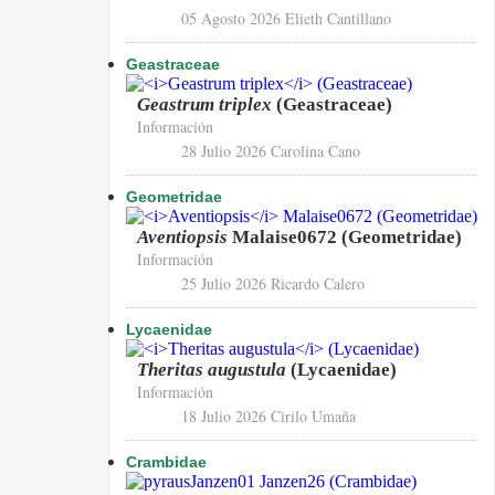
05 Agosto 2026
Elieth Cantillano
Geastraceae
Geastrum triplex
(Geastraceae)
Información
28 Julio 2026
Carolina Cano
Geometridae
Aventiopsis
Malaise0672 (Geometridae)
Información
25 Julio 2026
Ricardo Calero
Lycaenidae
Theritas augustula
(Lycaenidae)
Información
18 Julio 2026
Cirilo Umaña
Crambidae