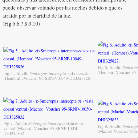
puede observar volando por las noches debido a que es
atraída por la claridad de la luz,
(Fig.5,6,7,8,9,10)
Fig 6. Adulto
Smicropu
(Hembra).Voucher 95
Fig 5 . Adulto
Smicropus intercepta
vista dorsal.
(Hembra).?Voucher 95-SRNP-10049-DHJ325826
Fig 7. Adulto
Smicropus intercepta
vista dorsal
Fig 8. Adulto
Smicropu
ventral (Macho). Voucher 95-SRNP-10050-
(Macho) Voucher 95-
DHJ325832