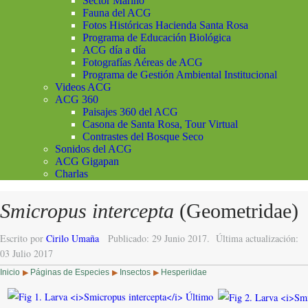
Sector Marino
Fauna del ACG
Fotos Históricas Hacienda Santa Rosa
Programa de Educación Biológica
ACG día a día
Fotografías Aéreas de ACG
Programa de Gestión Ambiental Institucional
Videos ACG
ACG 360
Paisajes 360 del ACG
Casona de Santa Rosa, Tour Virtual
Contrastes del Bosque Seco
Sonidos del ACG
ACG Gigapan
Charlas
Smicropus intercepta
(Geometridae)
Escrito por
Cirilo Umaña
Publicado: 29 Junio 2017.
Última actualización:
03 Julio 2017
Inicio
Páginas de Especies
Insectos
Hesperiidae
▶
▶
▶