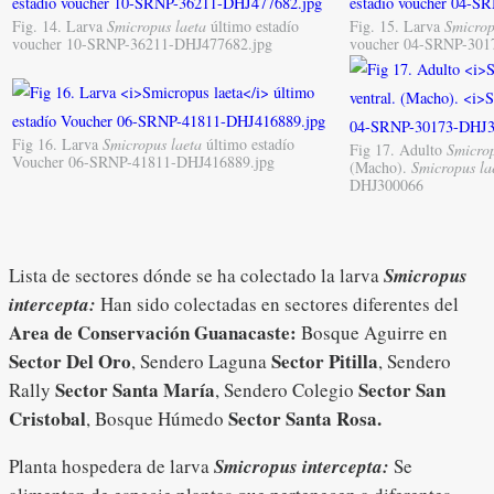
Fig. 14. Larva
Smicropus laeta
último estadío
Fig. 15. Larva
Smicrop
voucher 10-SRNP-36211-DHJ477682.jpg
voucher 04-SRNP-301
Fig 16. Larva
Smicropus laeta
último estadío
Fig 17. Adulto
Smicrop
Voucher 06-SRNP-41811-DHJ416889.jpg
(Macho).
Smicropus la
DHJ300066
Lista de sectores dónde se ha colectado la larva
Smicropus
intercepta:
Han sido colectadas en sectores diferentes del
Area de Conservación
Guanacaste:
Bosque Aguirre en
Sector Del Oro
Sector Pitilla
, Sendero Laguna
, Sendero
Sector Santa María
Sector
San
Rally
, Sendero Colegio
Cristobal
Sector Santa Rosa.
, Bosque Húmedo
Planta hospedera de larva
Smicropus intercepta:
Se