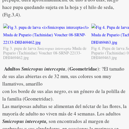
hace pupa quedando sujeta en la hoja y el hilo de seda,
(Fig.3,4).
Fig 3. pupa de larva
Smicropus intercepta
Muda de
Fig 4. Pupa de larva
Sm
Pupario (Tachinidae) Voucher 08-SRNP-22133-
Pupario (Tachinidae)
DHJ469462.jpg
DHJ469463.jpg
Adultos
Geometridae
Smicropus intercepta
, (
): ?El tamaño
de sus alas abiertas es de 32 mm, sus colores son muy
llamativos, amarillo
con los borde de sus alas negro, es un género de la polilla de
la familia (Geometridae).
Las mariposas adultas se alimentan del néctar de las flores, la
mayoría de adulto no viven más de 4 semanas. Los adultos
Smicropus intercepta,
son encontrados al margen de
quebradas y sus alrededores, en ocasiones la mariposa se