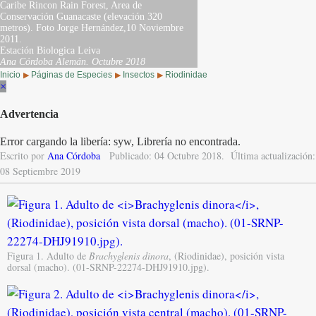
Caribe Rincon Rain Forest, Area de
Conservación Guanacaste (elevación 320
metros). Foto Jorge Hernández,10 Noviembre
2011.
Estación Biologica Leiva
Ana Córdoba Alemán.
Octubre 2018
Inicio
Páginas de Especies
Insectos
Riodinidae
▶
▶
▶
×
Advertencia
Error cargando la libería: syw, Librería no encontrada.
Escrito por
Ana Córdoba
Publicado: 04 Octubre 2018.
Última actualización:
08 Septiembre 2019
Figura 1. Adulto de
Brachyglenis dinora
, (Riodinidae), posición vista
dorsal (macho). (01-SRNP-22274-DHJ91910.jpg).