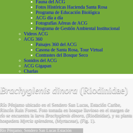
Fauna del ACG
Fotos Históricas Hacienda Santa Rosa
Programa de Educación Biológica
ACG día a día
Fotografías Aéreas de ACG
Programa de Gestión Ambiental Institucional
Videos ACG
ACG 360
Paisajes 360 del ACG
Casona de Santa Rosa, Tour Virtual
Contrastes del Bosque Seco
Sonidos del ACG
ACG Gigapan
Charlas
Brachyglenis dinora
(Riodinidae)
Río Pénjamo ubicado en el Sendero San Lucas, Estación Caribe,
Rincón Rain Forest. Foto tomada en bosque lluvioso en el margen de
río se encuentra la larva
Brachyglenis dinora
, (Riodinidae), y su planta
hospedera
Myrcia splendens
, (Myrtaceae), (Fig. 1).
Río Pénjamo, Sendero San Lucas Estación