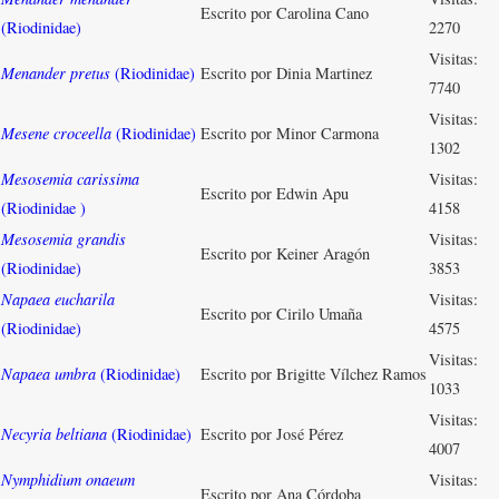
Escrito por Carolina Cano
(Riodinidae)
2270
Visitas:
Menander pretus
(Riodinidae)
Escrito por Dinia Martinez
7740
Visitas:
Mesene croceella
(Riodinidae)
Escrito por Minor Carmona
1302
Mesosemia carissima
Visitas:
Escrito por Edwin Apu
(Riodinidae )
4158
Mesosemia grandis
Visitas:
Escrito por Keiner Aragón
(Riodinidae)
3853
Napaea eucharila
Visitas:
Escrito por Cirilo Umaña
(Riodinidae)
4575
Visitas:
Napaea umbra
(Riodinidae)
Escrito por Brigitte Vílchez Ramos
1033
Visitas:
Necyria beltiana
(Riodinidae)
Escrito por José Pérez
4007
Nymphidium onaeum
Visitas:
Escrito por Ana Córdoba