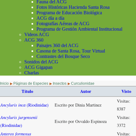
Fauna del ACG
Fotos Históricas Hacienda Santa Rosa
Programa de Educación Biológica
ACG día a día
Fotografías Aéreas de ACG
Programa de Gestión Ambiental Institucional
Videos ACG
ACG 360
Paisajes 360 del ACG
Casona de Santa Rosa, Tour Virtual
Contrastes del Bosque Seco
Sonidos del ACG
ACG Gigapan
Charlas
Inicio
Páginas de Especies
Insectos
Curculionidae
▶
▶
▶
Título
Autor
Visto
Visitas:
Ancyluris inca
(Riodinidae)
Escrito por Dinia Martinez
8387
Ancyluris jurgensenii
Visitas:
Escrito por Osvaldo Espinoza
(Riodinidae)
3372
Anteros formosus
Visitas: