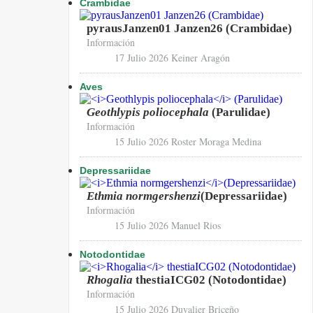
Crambidae
pyrausJanzen01 Janzen26 (Crambidae)
Información
17 Julio 2026
Keiner Aragón
Aves
Geothlypis poliocephala
(Parulidae)
Información
15 Julio 2026
Roster Moraga Medina
Depressariidae
Ethmia normgershenzi
(Depressariidae)
Información
15 Julio 2026
Manuel Rios
Notodontidae
Rhogalia
thestiaICG02 (Notodontidae)
Información
15 Julio 2026
Duvalier Briceño