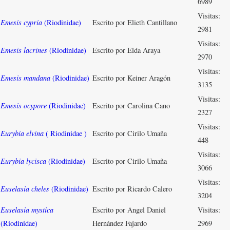
6989
Visitas:
Emesis cypria
(Riodinidae)
Escrito por Elieth Cantillano
2981
Visitas:
Emesis lacrines
(Riodinidae)
Escrito por Elda Araya
2970
Visitas:
Emesis mandana
(Riodinidae)
Escrito por Keiner Aragón
3135
Visitas:
Emesis ocypore
(Riodinidae)
Escrito por Carolina Cano
2327
Visitas:
Eurybia elvina
( Riodinidae )
Escrito por Cirilo Umaña
448
Visitas:
Eurybia lycisca
(Riodinidae)
Escrito por Cirilo Umaña
3066
Visitas:
Euselasia cheles
(Riodinidae)
Escrito por Ricardo Calero
3204
Euselasia mystica
Escrito por Angel Daniel
Visitas:
(Riodinidae)
Hernández Fajardo
2969