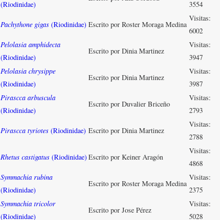
(Riodinidae)
3554
Visitas:
Pachythone gigas
(Riodinidae)
Escrito por Roster Moraga Medina
6002
Pelolasia amphidecta
Visitas:
Escrito por Dinia Martinez
(Riodinidae)
3947
Pelolasia chrysippe
Visitas:
Escrito por Dinia Martinez
(Riodinidae)
3987
Pirascca arbuscula
Visitas:
Escrito por Duvalier Briceño
(Riodinidae)
2793
Visitas:
Pirascca tyriotes
(Riodinidae)
Escrito por Dinia Martinez
2788
Visitas:
Rhetus castigatus
(Riodinidae)
Escrito por Keiner Aragón
4868
Symmachia rubina
Visitas:
Escrito por Roster Moraga Medina
(Riodinidae)
2375
Symmachia tricolor
Visitas:
Escrito por Jose Pérez
(Riodinidae)
5028