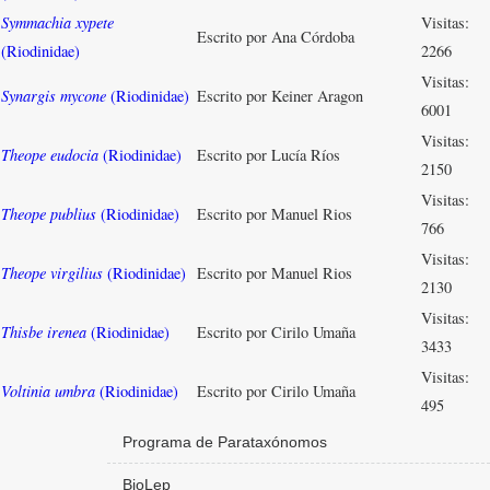
Symmachia xypete
Visitas:
Escrito por Ana Córdoba
(Riodinidae)
2266
Visitas:
Synargis mycone
(Riodinidae)
Escrito por Keiner Aragon
6001
Visitas:
Theope eudocia
(Riodinidae)
Escrito por Lucía Ríos
2150
Visitas:
Theope publius
(Riodinidae)
Escrito por Manuel Rios
766
Visitas:
Theope virgilius
(Riodinidae)
Escrito por Manuel Rios
2130
Visitas:
Thisbe irenea
(Riodinidae)
Escrito por Cirilo Umaña
3433
Visitas:
Voltinia umbra
(Riodinidae)
Escrito por Cirilo Umaña
495
Programa de Parataxónomos
BioLep