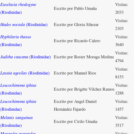
Euselasia rhodogyne
Visitas:
Escrito por Pablo Umaña
(Riodinidae)
2033
Visitas:
Hades noctula
(Riodinidae)
Escrito por Gloria Sihezar
2103
Hyphilaria thasus
Visitas:
Escrito por Ricardo Calero
(Riodinidae)
3640
Visitas:
Juditha caucana
(Riodinidae)
Escrito por Roster Moraga Medina
4794
Visitas:
Lasaia agesilas
(Riodinidae)
Escrito por Manuel Rios
8153
Leucochimona iphias
Visitas:
Escrito por Brigitte Vílchez Ramos
(Riodinidae)
1288
Leucochimona iphias
Escrito por Angel Daniel
Visitas:
(Riodinidae)
Hernández Fajardo
1457
Melanis sanguinea
Visitas:
Escrito por Cirilo Umaña
(Riodinidae)
3517
Menander menander
Visitas: