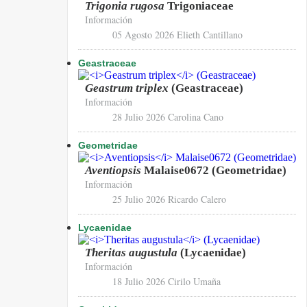
Trigonia rugosa
Trigoniaceae
Información
05 Agosto 2026
Elieth Cantillano
Geastraceae
Geastrum triplex
(Geastraceae)
Información
28 Julio 2026
Carolina Cano
Geometridae
Aventiopsis
Malaise0672 (Geometridae)
Información
25 Julio 2026
Ricardo Calero
Lycaenidae
Theritas augustula
(Lycaenidae)
Información
18 Julio 2026
Cirilo Umaña