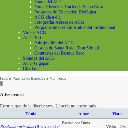
Fauna del ACG
Fotos Históricas Hacienda Santa Rosa
Programa de Educación Biológica
ACG día a día
Fotografías Aéreas de ACG
Programa de Gestión Ambiental Institucional
Videos ACG
ACG 360
Paisajes 360 del ACG
Casona de Santa Rosa, Tour Virtual
Contrastes del Bosque Seco
Sonidos del ACG
ACG Gigapan
Charlas
Inicio
Páginas de Especies
Mamíferos
▶
▶
×
Advertencia
Error cargando la libería: syw, Librería no encontrada.
Título
Autor
Visto
Escrito por Dinia
Bradypus variegatus
(Bradypodidae)
Visitas: 294