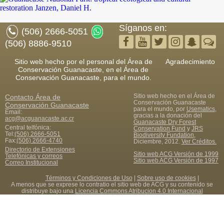
Síganos en:
(506) 2666-5051
(506) 8886-9510
Sitio web hecho por el personal del Área de
Agradecimiento
Conservación Guanacaste, en el Área de
Conservación Guanacaste, para el mundo.
Sitio web hecho en el Área de
Contacto
Área de
Conservación Guanacaste
Conservación Guanacaste
para el mundo, por
Usematics
,
Email:
gracias a la donación del
acg@acguanacaste.ac.cr
Guanacaste Dry Forest
Central telfónica:
Conservation Fund
y
JRS
Tel:
(506) 2666-5051
Biodiversity Fundation
,
Fax
:
(506) 2666-4740
Diciembre, 2012.
Ver Créditos.
Directorio de Extensiones
Sitio web ACG Versión de 1999
Telefónicas y correos
Sitio web ACG Versión de 1997
Correo Institucional
Términos y Condiciones de Uso
|
Sobre uso de cookies
|
A menos que se exprese lo contratio el sitio web de ACG y su contenido se
distribuye bajo una
Licencia Commons Atribucion 4.0 Internacional