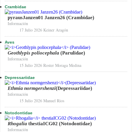
Crambidae
pyrausJanzen01 Janzen26 (Crambidae)
Información
17 Julio 2026
Keiner Aragón
Aves
Geothlypis poliocephala
(Parulidae)
Información
15 Julio 2026
Roster Moraga Medina
Depressariidae
Ethmia normgershenzi
(Depressariidae)
Información
15 Julio 2026
Manuel Rios
Notodontidae
Rhogalia
thestiaICG02 (Notodontidae)
Información