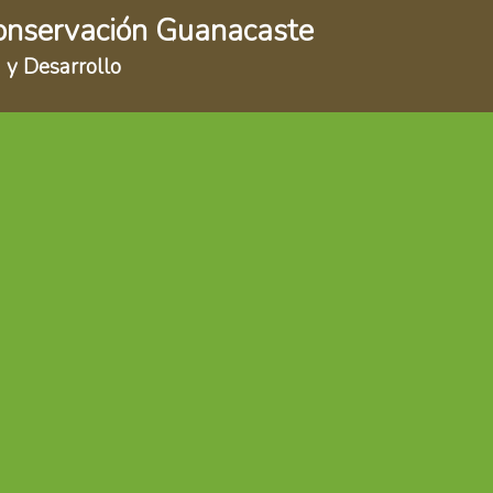
onservación Guanacaste
 y Desarrollo