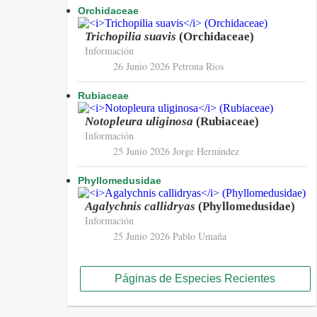
Orchidaceae
Trichopilia suavis
(Orchidaceae)
Información
26 Junio 2026
Petrona Rios
Rubiaceae
Notopleura uliginosa
(Rubiaceae)
Información
25 Junio 2026
Jorge Hernández
Phyllomedusidae
Agalychnis callidryas
(Phyllomedusidae)
Información
25 Junio 2026
Pablo Umaña
Páginas de Especies Recientes