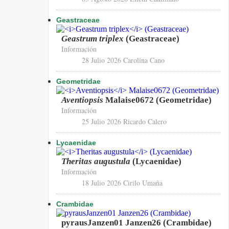
Geastraceae
Geastrum triplex
(Geastraceae)
Información
28 Julio 2026
Carolina Cano
Geometridae
Aventiopsis
Malaise0672 (Geometridae)
Información
25 Julio 2026
Ricardo Calero
Lycaenidae
Theritas augustula
(Lycaenidae)
Información
18 Julio 2026
Cirilo Umaña
Crambidae
pyrausJanzen01 Janzen26 (Crambidae)