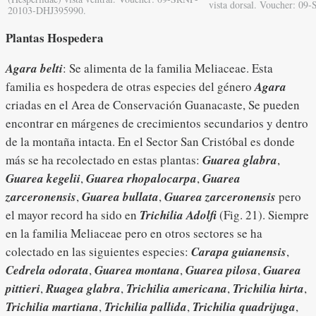
vista dorsal. Voucher: 0
20103-DHJ395990.
Plantas Hospedera
Agara belti
: Se alimenta de la familia Meliaceae. Esta
familia es hospedera de otras especies del género
Agara
criadas en el Area de Conservación Guanacaste, Se pueden
encontrar en márgenes de crecimientos secundarios y dentro
de la montaña intacta. En el Sector San Cristóbal es donde
más se ha recolectado en estas plantas:
Guarea glabra
,
Guarea kegelii
,
Guarea rhopalocarpa
,
Guarea
zarceronensis
,
Guarea bullata
,
Guarea zarceronensis
pero
el mayor record ha sido en
Trichilia Adolfi
(Fig. 21). Siempre
en la familia Meliaceae pero en otros sectores se ha
colectado en las siguientes especies:
Carapa guianensis
,
Cedrela odorata
,
Guarea montana
,
Guarea pilosa
,
Guarea
pittieri
,
Ruagea glabra
,
Trichilia americana
,
Trichilia hirta
,
Trichilia martiana
,
Trichilia pallida
,
Trichilia quadrijuga
,