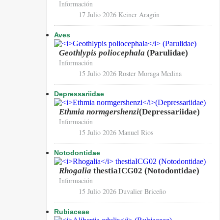
Información
17 Julio 2026
Keiner Aragón
Aves
Geothlypis poliocephala
(Parulidae)
Información
15 Julio 2026
Roster Moraga Medina
Depressariidae
Ethmia normgershenzi
(Depressariidae)
Información
15 Julio 2026
Manuel Rios
Notodontidae
Rhogalia
thestiaICG02 (Notodontidae)
Información
15 Julio 2026
Duvalier Briceño
Rubiaceae