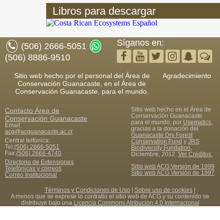
Libros para descargar
Síganos en:
(506) 2666-5051
(506) 8886-9510
Sitio web hecho por el personal del Área de
Agradecimiento
Conservación Guanacaste, en el Área de
Conservación Guanacaste, para el mundo.
Sitio web hecho en el Área de
Contacto
Área de
Conservación Guanacaste
Conservación Guanacaste
para el mundo, por
Usematics
,
Email:
gracias a la donación del
acg@acguanacaste.ac.cr
Guanacaste Dry Forest
Central telfónica:
Conservation Fund
y
JRS
Tel:
(506) 2666-5051
Biodiversity Fundation
,
Fax
:
(506) 2666-4740
Diciembre, 2012.
Ver Créditos.
Directorio de Extensiones
Sitio web ACG Versión de 1999
Telefónicas y correos
Sitio web ACG Versión de 1997
Correo Institucional
Términos y Condiciones de Uso
|
Sobre uso de cookies
|
A menos que se exprese lo contratio el sitio web de ACG y su contenido se
distribuye bajo una
Licencia Commons Atribucion 4.0 Internacional