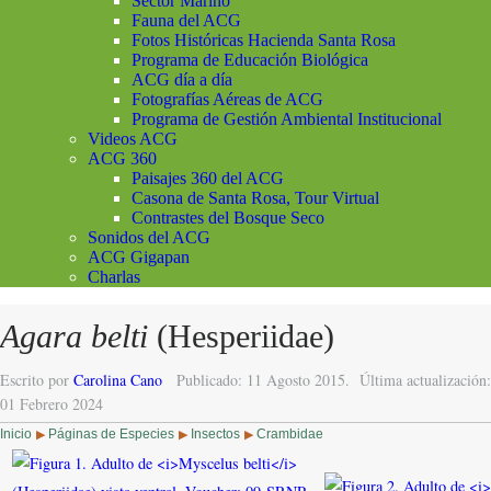
Sector Marino
Fauna del ACG
Fotos Históricas Hacienda Santa Rosa
Programa de Educación Biológica
ACG día a día
Fotografías Aéreas de ACG
Programa de Gestión Ambiental Institucional
Videos ACG
ACG 360
Paisajes 360 del ACG
Casona de Santa Rosa, Tour Virtual
Contrastes del Bosque Seco
Sonidos del ACG
ACG Gigapan
Charlas
Agara belti
(Hesperiidae)
Escrito por
Carolina Cano
Publicado: 11 Agosto 2015.
Última actualización:
01 Febrero 2024
Inicio
Páginas de Especies
Insectos
Crambidae
▶
▶
▶