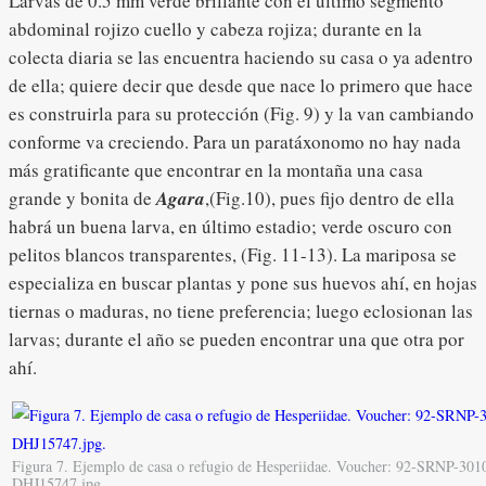
Larvas de 0.5 mm verde brillante con el ultimo segmento
abdominal rojizo cuello y cabeza rojiza; durante en la
colecta diaria se las encuentra haciendo su casa o ya adentro
de ella; quiere decir que desde que nace lo primero que hace
es construirla para su protección (Fig. 9) y la van cambiando
conforme va creciendo. Para un paratáxonomo no hay nada
más gratificante que encontrar en la montaña una casa
grande y bonita de
Agara
,(Fig.10), pues fijo dentro de ella
habrá un buena larva, en último estadio; verde oscuro con
pelitos blancos transparentes, (Fig. 11-13). La mariposa se
especializa en buscar plantas y pone sus huevos ahí, en hojas
tiernas o maduras, no tiene preferencia; luego eclosionan las
larvas; durante el año se pueden encontrar una que otra por
ahí.
Figura 7. Ejemplo de casa o refugio de Hesperiidae. Voucher: 92-SRNP-301
DHJ15747.jpg.