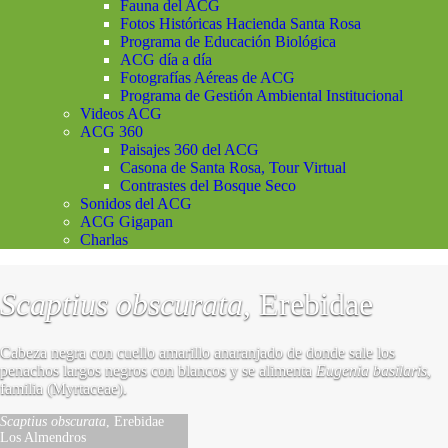
Fauna del ACG
Fotos Históricas Hacienda Santa Rosa
Programa de Educación Biológica
ACG día a día
Fotografías Aéreas de ACG
Programa de Gestión Ambiental Institucional
Videos ACG
ACG 360
Paisajes 360 del ACG
Casona de Santa Rosa, Tour Virtual
Contrastes del Bosque Seco
Sonidos del ACG
ACG Gigapan
Charlas
Scaptius obscurata
, Erebidae
Cabeza negra con cuello amarillo anaranjado de donde sale los
penachos largos negros con blancos y se alimenta
Eugenia basilaris
,
familia (Myrtaceae).
Scaptius obscurata
, Erebidae
Los Almendros