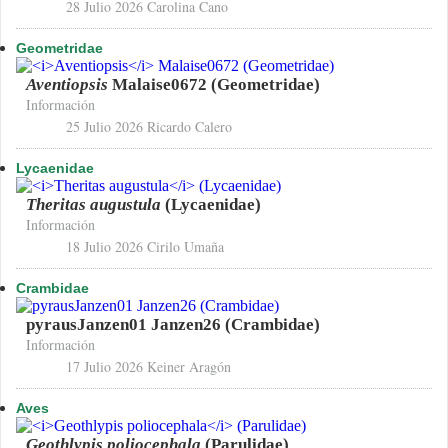
28 Julio 2026
Carolina Cano
Geometridae
Aventiopsis
Malaise0672 (Geometridae)
Información
25 Julio 2026
Ricardo Calero
Lycaenidae
Theritas augustula
(Lycaenidae)
Información
18 Julio 2026
Cirilo Umaña
Crambidae
pyrausJanzen01 Janzen26 (Crambidae)
Información
17 Julio 2026
Keiner Aragón
Aves
Geothlypis poliocephala
(Parulidae)