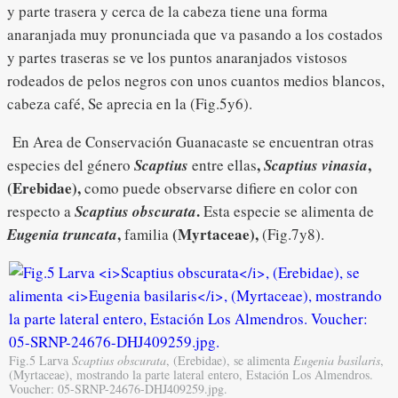
y parte trasera y cerca de la cabeza tiene una forma
anaranjada muy pronunciada que va pasando a los costados
y partes traseras se ve los puntos anaranjados vistosos
rodeados de pelos negros con unos cuantos medios blancos,
cabeza café, Se aprecia en la (Fig.5y6).
En Area de Conservación Guanacaste se encuentran otras
,
,
especies del género
Scaptius
entre ellas
Scaptius vinasia
(Erebidae),
como puede observarse difiere en color con
.
respecto a
Scaptius obscurata
Esta especie se alimenta de
,
(Myrtaceae),
Eugenia truncata
familia
(Fig.7y8).
Fig.5 Larva
Scaptius obscurata
, (Erebidae), se alimenta
Eugenia basilaris
,
(Myrtaceae), mostrando la parte lateral entero, Estación Los Almendros.
Voucher: 05-SRNP-24676-DHJ409259.jpg.