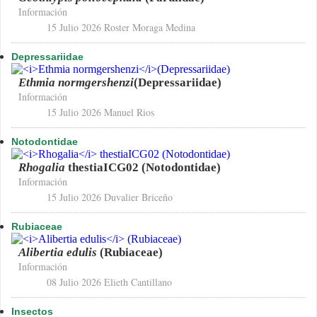
Información
15 Julio 2026
Roster Moraga Medina
Depressariidae
Ethmia normgershenzi
(Depressariidae)
Información
15 Julio 2026
Manuel Rios
Notodontidae
Rhogalia
thestiaICG02 (Notodontidae)
Información
15 Julio 2026
Duvalier Briceño
Rubiaceae
Alibertia edulis
(Rubiaceae)
Información
08 Julio 2026
Elieth Cantillano
Insectos