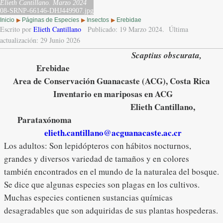
Elieth Cantillano.
Marzo 2024
08-SRNP-66146-DHJ449907.jpg
Inicio
Páginas de Especies
Insectos
Erebidae
▶
▶
▶
Escrito por
Elieth Cantillano
Publicado: 19 Marzo 2024.
Última
actualización: 29 Junio 2026
Scaptius obscurata,
Erebidae
Area de Conservación Guanacaste (ACG), Costa Rica
Inventario en mariposas en ACG
Elieth Cantillano,
Parataxónoma
elieth.cantillano@acguanacaste.ac.cr
Los adultos: Son lepidópteros con hábitos nocturnos,
grandes y diversos variedad de tamaños y en colores
también encontrados en el mundo de la naturalea del bosque.
Se dice que algunas especies son plagas en los cultivos.
Muchas especies contienen sustancias químicas
desagradables que son adquiridas de sus plantas hospederas.