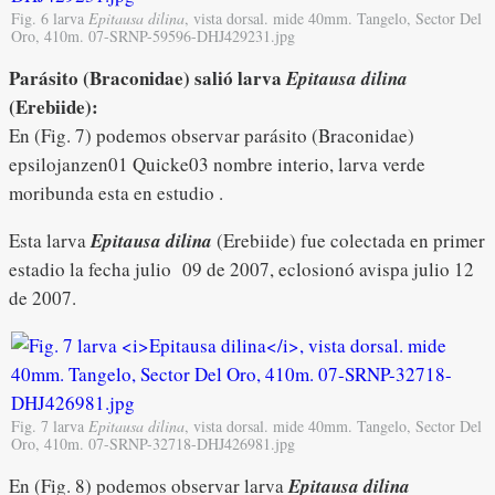
Fig. 6 larva
Epitausa dilina
, vista dorsal. mide 40mm. Tangelo, Sector Del
Oro, 410m. 07-SRNP-59596-DHJ429231.jpg
Parásito (Braconidae) salió larva
Epitausa dilina
(Erebiide)
:
En (Fig. 7) podemos observar parásito (Braconidae)
epsilojanzen01 Quicke03 nombre interio, larva verde
moribunda esta en estudio .
Esta larva
Epitausa dilina
(Erebiide) fue colectada en primer
estadio la fecha julio 09 de 2007, eclosionó avispa julio 12
de 2007.
Fig. 7 larva
Epitausa dilina
, vista dorsal. mide 40mm. Tangelo, Sector Del
Oro, 410m. 07-SRNP-32718-DHJ426981.jpg
En (Fig. 8) podemos observar larva
Epitausa dilina