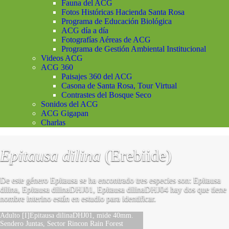
Fauna del ACG
Fotos Históricas Hacienda Santa Rosa
Programa de Educación Biológica
ACG día a día
Fotografías Aéreas de ACG
Programa de Gestión Ambiental Institucional
Videos ACG
ACG 360
Paisajes 360 del ACG
Casona de Santa Rosa, Tour Virtual
Contrastes del Bosque Seco
Sonidos del ACG
ACG Gigapan
Charlas
Epitausa dilina
(Erebiide)
De este género Epitausa se ha encontrado tres especies son: Epitausa
dilina, Epitausa dilinaDHJ01, Epitausa dilinaDHJ04 hay dos que tiene
nombre interino están en estudio para identificar.
Adulto [I]Epitausa dilinaDHJ01, mide 40mm.
Sendero Juntas, Sector Rincon Rain Forest