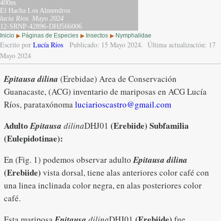
400m.
El Hacha Los Almendros
lucia Rios.
Mayo 2024
12-SRNP-42896-DHJ566006
Inicio
Páginas de Especies
Insectos
Nymphalidae
▶
▶
▶
Escrito por
Lucía Ríos
Publicado: 15 Mayo 2024.
Última actualización: 17
Mayo 2024
Epitausa dilina
(Erebidae) Area de Conservación
Guanacaste, (ACG) inventario de mariposas en ACG Lucía
Ríos, parataxónoma
luciarioscastro@gmail.com
Adulto
(Erebiide)
Subfamilia
Epitausa
dilina
DHJ01
(Eulepidotinae):
En (Fig. 1) podemos observar adulto
Epitausa dilina
(Erebiide)
vista dorsal, tiene alas anteriores color café con
una linea inclinada color negra, en alas posteriores color
café.
(Erebiide)
Esta mariposa
Epitausa
dilina
DHJ01
fue