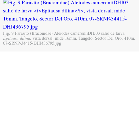
Fig. 9 Parásito (Braconidae) Aleiodes cameroniiDHJ03 salió de larva
Epitausa dilina
, vista dorsal. mide 16mm. Tangelo, Sector Del Oro, 410m.
07-SRNP-34415-DHJ436795.jpg
En (Fig. 10) podemos observar larva de parásito
(Ichneumonidae) salió de larva
Epitausa dilina
(Erebiide).
Parásito murió no eclosiono.
Fig. 10 Parásito (Ichneumonidae) salió de larva
Epitausa dilina
, vista
dorsal. mide 4mm. Tangelo, Sector Del Oro, 410m. 07-SRNP-32691-
DHJ426962.jpg
Adulto
DHJ04 (Erebiide)
Subfamilia
Epitausa dilina
(Eulepidotinae):