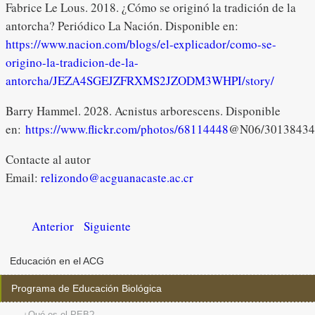
Fabrice Le Lous. 2018. ¿Cómo se originó la tradición de la
antorcha? Periódico La Nación. Disponible en:
https://www.nacion.com/blogs/el-explicador/como-se-
origino-la-tradicion-de-la-
antorcha/JEZA4SGEJZFRXMS2JZODM3WHPI/story/
Barry Hammel. 2028. Acnistus arborescens. Disponible
en:
https://www.flickr.com/photos/68114448
@N06/30138434
Contacte al autor
Email:
relizondo@acguanacaste.ac.cr
Anterior
Siguiente
Educación en el ACG
Programa de Educación Biológica
¿Qué es el PEB?