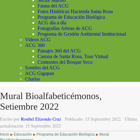
Sector Marino
Fauna del ACG
Fotos Históricas Hacienda Santa Rosa
Programa de Educación Biológica
ACG día a día
Fotografías Aéreas de ACG
Programa de Gestión Ambiental Institucional
Videos ACG
ACG 360
Paisajes 360 del ACG
Casona de Santa Rosa, Tour Virtual
Contrastes del Bosque Seco
Sonidos del ACG
ACG Gigapan
Charlas
Mural Bioalfabeticémonos,
Setiembre 2022
Escrito por
Rosibel Elizondo Cruz
Publicado: 15 Septiembre 2022.
Última
actualización: 15 Septiembre 2022
Inicio
Educación
Programa de Educación Biológica
Mural
▶
▶
▶