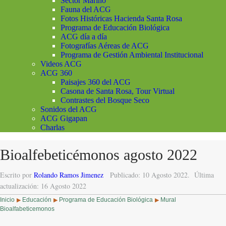
Sector Marino
Fauna del ACG
Fotos Históricas Hacienda Santa Rosa
Programa de Educación Biológica
ACG día a día
Fotografías Aéreas de ACG
Programa de Gestión Ambiental Institucional
Videos ACG
ACG 360
Paisajes 360 del ACG
Casona de Santa Rosa, Tour Virtual
Contrastes del Bosque Seco
Sonidos del ACG
ACG Gigapan
Charlas
Bioalfebeticémonos agosto 2022
Escrito por
Rolando Ramos Jimenez
Publicado: 10 Agosto 2022.
Última
actualización: 16 Agosto 2022
Inicio
Educación
Programa de Educación Biológica
Mural
▶
▶
▶
Bioalfabeticemonos