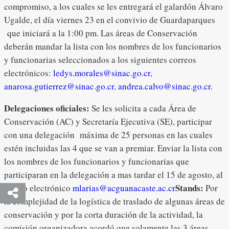
compromiso, a los cuales se les entregará el galardón Álvaro
Ugalde, el día viernes 23 en el convivio de Guardaparques
que iniciará a la 1:00 pm. Las áreas de Conservación
deberán mandar la lista con los nombres de los funcionarios
y funcionarias seleccionados a los siguientes correos
electrónicos:
ledys.morales@sinac.go.cr
,
anarosa.gutierrez@sinac.go.cr
,
andrea.calvo@sinac.go.cr
.
Delegaciones oficiales:
Se les solicita a cada Área de
Conservación (AC) y Secretaría Ejecutiva (SE), participar
con una delegación máxima de 25 personas en las cuales
estén incluidas las 4 que se van a premiar. Enviar la lista con
los nombres de los funcionarios y funcionarias que
participaran en la delegación a mas tardar el 15 de agosto, al
Stands:
correo electrónico
mlarias@acguanacaste.ac.cr
Por
la complejidad de la logística de traslado de algunas áreas de
conservación y por la corta duración de la actividad, la
comisión organizadora acordó que solamente las 3 áreas