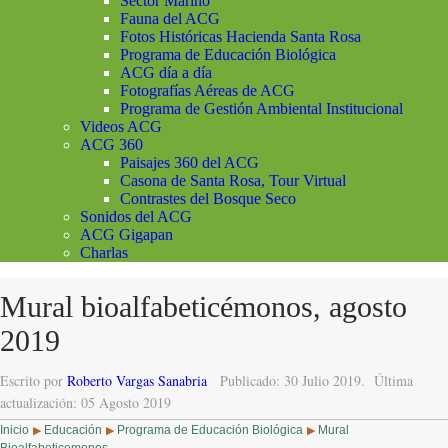
Sector Marino
Fauna del ACG
Fotos Históricas Hacienda Santa Rosa
Programa de Educación Biológica
ACG día a día
Fotografías Aéreas de ACG
Programa de Gestión Ambiental Institucional
Videos ACG
ACG 360
Paisajes 360 del ACG
Casona de Santa Rosa, Tour Virtual
Contrastes del Bosque Seco
Sonidos del ACG
ACG Gigapan
Charlas
Mural bioalfabeticémonos, agosto
2019
Escrito por
Roberto Vargas Sanabria
Publicado: 30 Julio 2019.
Última
actualización: 05 Agosto 2019
Inicio
Educación
Programa de Educación Biológica
Mural
▶
▶
▶