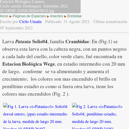
Estación Biologica Llanura
Cirilo umaña Dominguez.
Setiembre 2021
07-SRNP-31058-DHJ419814.jpg
Inicio
Páginas de Especies
Insectos
Erebidae
▶
▶
▶
Escrito por
Cirilo Umaña
Publicado: 31 Agosto 2021.
Última actualización:
05 Septiembre 2021
Solis04
Crambidae
Larva
Patania
,
familia
: En (Fig.1) se
observa esta larva con la cabeza negra, con un puntos negros
a cada lado del cuello, color verde claro, fué encontrada en
Estacion
Biológica
Wege
, en estadio intermedio con 20 mm
de largo, conforme se va alimentando y aumenta el
crecimiento; los colores son mas encendido el brillo en
penúltimo estadio es como si fuera otra larva, tiene los
colores mas encendidos (Fig. 2 ).