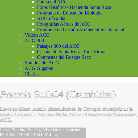
Fauna del ACG
Fotos Históricas Hacienda Santa Rosa
Programa de Educación Biológica
ACG día a día
Fotografías Aéreas de ACG
Programa de Gestión Ambiental Institucional
Videos ACG
ACG 360
Paisajes 360 del ACG
Casona de Santa Rosa, Tour Virtual
Contrastes del Bosque Seco
Sonidos del ACG
ACG Gigapan
Charlas
Patania
Solis04 (Crambidae)
Larva en último estadio, alimentándose de
Cecropia obtusifolia
de la
familia Urticaceae. Estacion Pitilla, Area de Conservación Guanacaste,
ACG.
Larva
Patania
, Solis04, Vista lateral. Voucher
07-SRNP-31058-DHJ419814.jpg