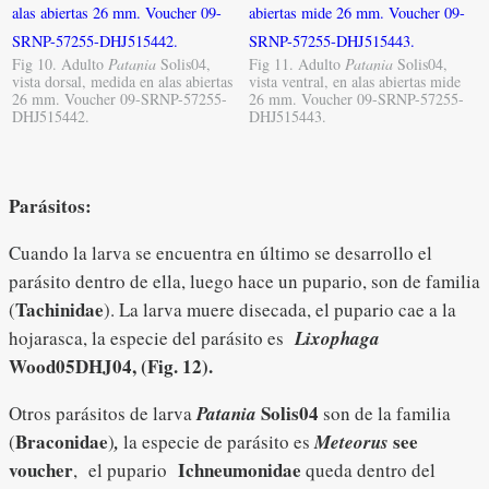
Fig 10. Adulto
Patania
Solis04,
Fig 11. Adulto
Patania
Solis04,
vista dorsal, medida en alas abiertas
vista ventral, en alas abiertas mide
26 mm. Voucher 09-SRNP-57255-
26 mm. Voucher 09-SRNP-57255-
DHJ515442.
DHJ515443.
Parásitos:
Cuando la larva se encuentra en último se desarrollo el
parásito dentro de ella, luego hace un pupario, son de familia
Tachinidae
(
). La larva muere disecada, el pupario cae a la
hojarasca, la especie del parásito es
Lixophaga
Wood05DHJ04,
(Fig. 12).
Solis04
Otros parásitos de larva
Patania
son de la familia
Braconidae
see
(
)
,
la
especie de parásito es
Meteorus
voucher
Ichneumonidae
, el pupario
queda dentro del