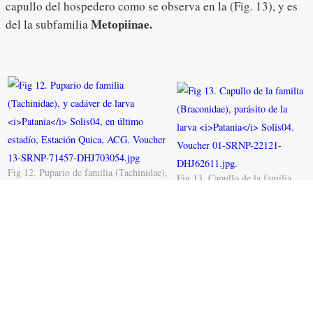
capullo del hospedero como se observa en la (Fig. 13), y es
Metopiinae.
del la subfamilia
Fig 12. Pupario de familia (Tachinidae),
Fig 13. Capullo de la familia
y cadáver de larva
Patania
Solis04, en
(Braconidae), parásito de la
último estadío, Estación Quica, ACG.
larva
Patania
Solis04. Voucher
Voucher 13-SRNP-71457-
01-SRNP-22121-DHJ62611.jpg.
DHJ703054.jpg
Planta hospederas:
las especie de planta donde mas se ha encontrado larva