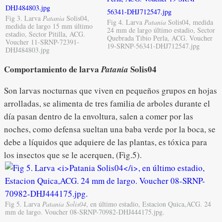
Fig 3. Larva
Patania
Solis04,
Fig 4. Larva
Patania
Solis04, medida
medida de largo 15 mm último
24 mm de largo último estadio, Sector
estadio, Sector Pitilla, ACG.
Quebrada Tibio Perla, ACG. Voucher
Voucher 11-SRNP-72391-
19-SRNP-56341-DHJ712547.jpg
DHJ484803.jpg
Comportamiento de larva
Solis04
Patania
Son larvas nocturnas que viven en pequeños grupos en hojas
arrolladas, se alimenta de tres familia de arboles durante el
día pasan dentro de la envoltura, salen a comer por las
noches, como defensa sueltan una baba verde por la boca, se
debe a líquidos que adquiere de las plantas, es tóxica para
los insectos que se le acerquen, (Fig.5).
Fig 5. Larva
Patania Solis04
, en último estadio, Estacion Quica,ACG. 24
mm de largo. Voucher 08-SRNP-70982-DHJ444175.jpg.